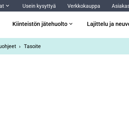
at
Usein kysyttyä
Verkkokauppa
Asiakas
Kiinteistön jätehuolto
Lajittelu ja neu
luohjeet
Tasoite