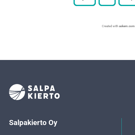
Created with
askem.com
Salpakierto Oy