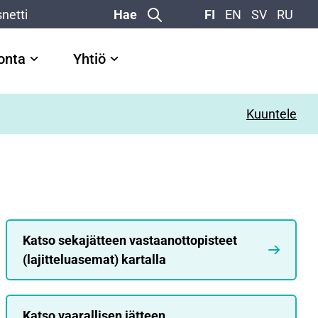
netti
Hae
FI
EN
SV
RU
vonta
Yhtiö
Kuuntele
Katso sekajätteen vastaanottopisteet
(lajitteluasemat) kartalla
Katso vaarallisen jätteen