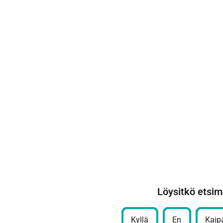
Löysitkö etsim
Kyllä
En
Kaipa