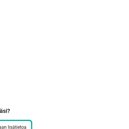
äsi?
an lisätietoa