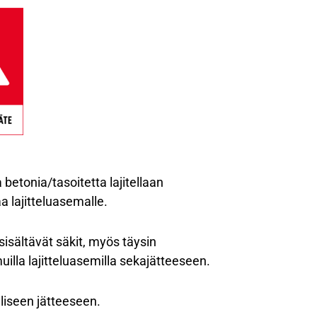
betonia/tasoitetta lajitellaan
a lajitteluasemalle.
isältävät säkit, myös täysin
 muilla lajitteluasemilla sekajätteeseen.
lliseen jätteeseen.