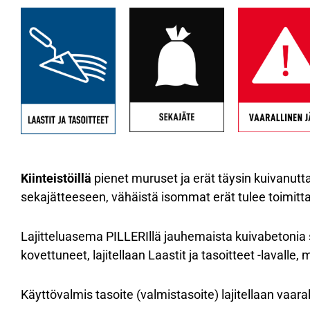
Kiinteistöillä
pienet muruset ja erät täysin kuivanutta 
sekajätteeseen, vähäistä isommat erät tulee toimitta
Lajitteluasema PILLERIllä jauhemaista kuivabetonia s
kovettuneet, lajitellaan Laastit ja tasoitteet -lavalle,
Käyttövalmis tasoite (valmistasoite) lajitellaan vaara