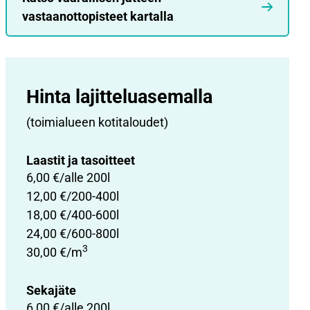
vastaanottopisteet kartalla
Hinta lajittelu­asemalla
(toimialueen kotitaloudet)
Laastit ja tasoitteet
6,00 €/alle 200l
12,00 €/200-400l
18,00 €/400-600l
24,00 €/600-800l
3
30,00 €/m
Sekajäte
6,00 €/alle 200l