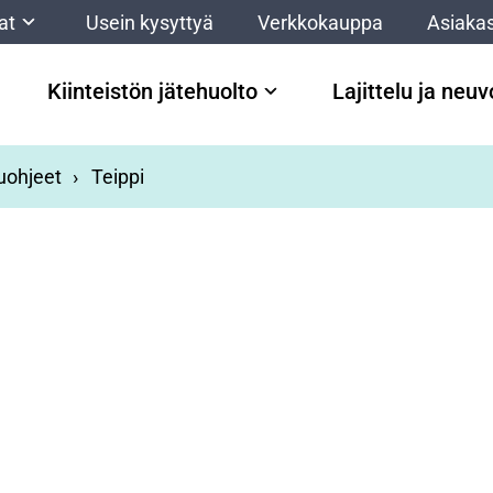
at
Usein kysyttyä
Verkkokauppa
Asiakas
Kiinteistön jätehuolto
Lajittelu ja neu
luohjeet
Teippi