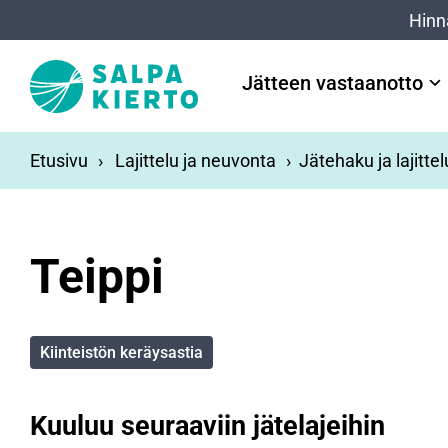
Siirry pääsisältöön
Hinn
Jätteen vastaanotto
Etusivu
Lajittelu ja neuvonta
Jätehaku ja lajitte
Teippi
Kiinteistön keräysastia
Kuuluu seuraaviin jätelajeihin