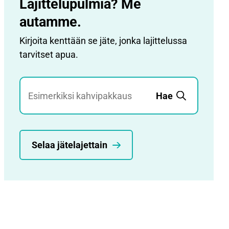
Lajittelupulmia? Me
autamme.
Kirjoita kenttään se jäte, jonka lajittelussa
tarvitset apua.
Jätehaku
Hae
Selaa jätelajettain