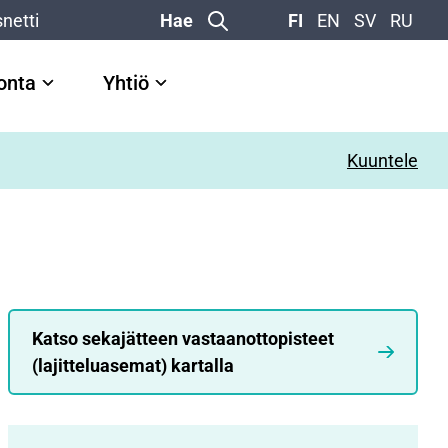
netti
Hae
FI
EN
SV
RU
vonta
Yhtiö
Kuuntele
Katso sekajätteen vastaanottopisteet
(lajitteluasemat) kartalla