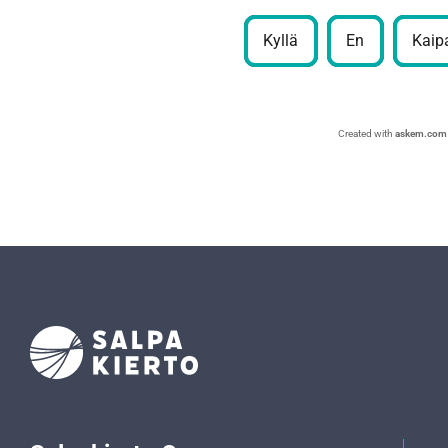
Kyllä
En
Kaipa
Created with
askem.com