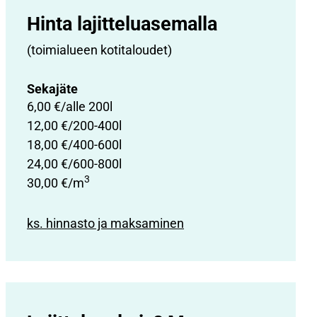
Hinta lajittelu­asemalla
(toimialueen kotitaloudet)
Sekajäte
6,00 €/alle 200l
12,00 €/200-400l
18,00 €/400-600l
24,00 €/600-800l
3
30,00 €/m
ks. hinnasto ja maksaminen