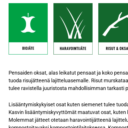
Pensaiden oksat, alas leikatut pensaat ja koko pensa
tuoda risujätteenä lajitteluasemalle. Risut murskata
tulee ravistella juuristosta mahdollisimman tarkasti p
Lisääntymiskykyiset osat kuten siemenet tulee tuoda 
Kasvin lisääntymiskyvyttömät maatuvat osat, kuten 
Molemmat jätteet otetaan haravointijätteenä lajittel
kompostoitavaksi kompostointilaitoksessa. Kompost