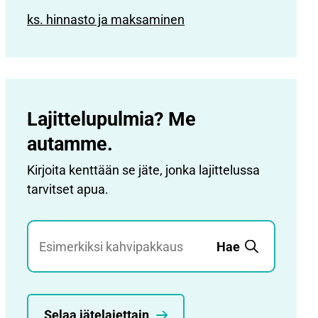
ks. hinnasto ja maksaminen
Lajittelupulmia? Me
autamme.
Kirjoita kenttään se jäte, jonka lajittelussa
tarvitset apua.
Jätehaku
Hae
Selaa jätelajettain