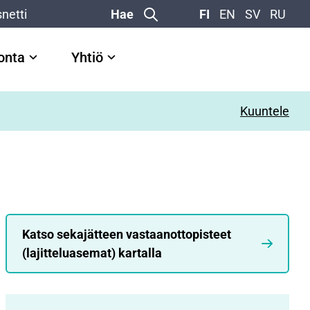
netti
Hae
FI
EN
SV
RU
vonta
Yhtiö
Kuuntele
Katso sekajätteen vastaanottopisteet
(lajitteluasemat) kartalla