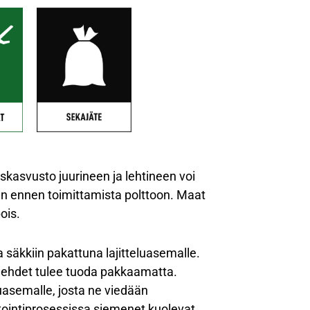
skasvusto juurineen ja lehtineen voi
an ennen toimittamista polttoon. Maat
ois.
säkkiin pakattuna lajitteluasemalle.
lehdet tulee tuoda pakkaamatta.
uasemalle, josta ne viedään
ointiprosessissa siemenet kuolevat.