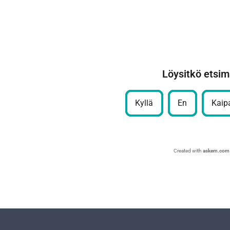
Löysitkö etsim
Kyllä
En
Kaipa
Created with
askem.com