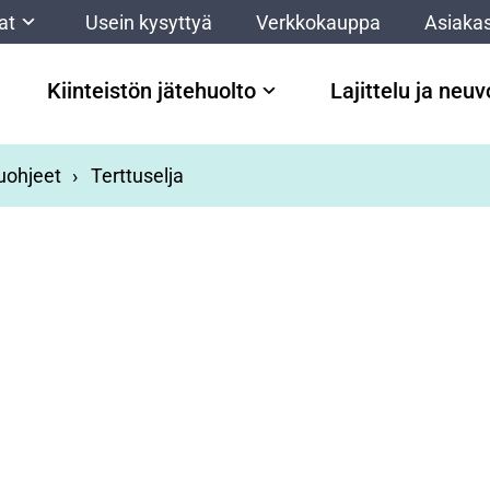
at
Usein kysyttyä
Verkkokauppa
Asiakas
Kiinteistön jätehuolto
Lajittelu ja neu
luohjeet
Terttuselja