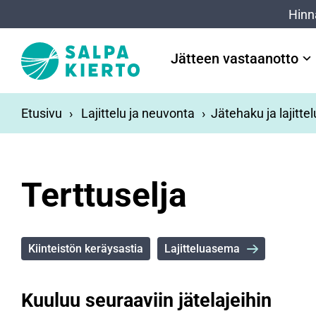
Siirry pääsisältöön
Hinn
Jätteen vastaanotto
Etusivu
Lajittelu ja neuvonta
Jätehaku ja lajitte
Terttuselja
Kiinteistön keräysastia
Lajitteluasema
Kuuluu seuraaviin jätelajeihin