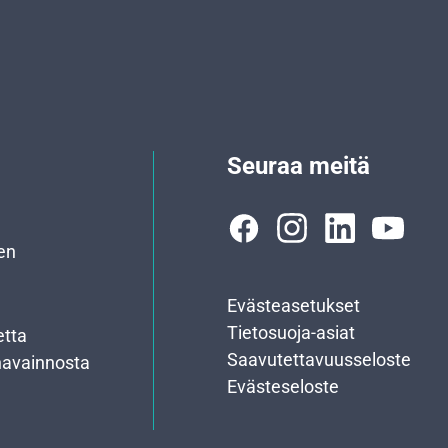
Seuraa meitä
en
Evästeasetukset
Tietosuoja-asiat
etta
Saavutettavuusseloste
havainnosta
Evästeseloste