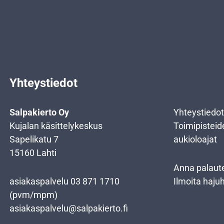
Yhteystiedot
Salpakierto Oy
Yhteystiedot
Kujalan käsittelykeskus
Toimipisteid
Sapelikatu 7
aukioloajat
15160 Lahti
Anna palaut
asiakaspalvelu
03 871 1710
Ilmoita haju
(pvm/mpm)
asiakaspalvelu@salpakierto.fi