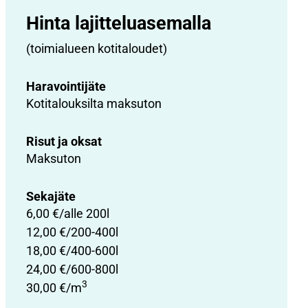
Hinta lajittelu­asemalla
(toimialueen kotitaloudet)
Haravointijäte
Kotitalouksilta maksuton
Risut ja oksat
Maksuton
Sekajäte
6,00 €/alle 200l
12,00 €/200-400l
18,00 €/400-600l
24,00 €/600-800l
3
30,00 €/m