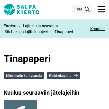
Siirry pääsisältöön
Hae
Etusivu
Lajittelu ja neuvonta
Kuuntele
Jätehaku ja lajitteluohjeet
Tinapaperi
Tinapaperi
Kiinteistön keräysastia
Rinki-ekopiste
Kuuluu seuraaviin jätelajeihin