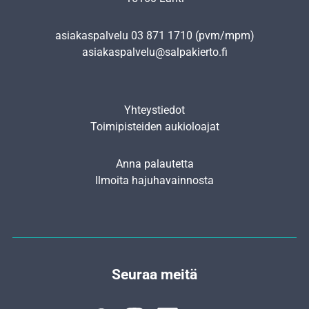
asiakaspalvelu
03 871 1710
(pvm/mpm)
asiakaspalvelu@salpakierto.fi
Yhteystiedot
Toimipisteiden aukioloajat
Anna palautetta
Ilmoita hajuhavainnosta
Seuraa meitä