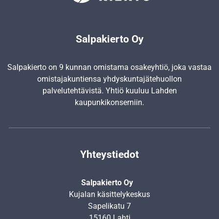
Salpakierto Oy
Salpakierto on 9 kunnan omistama osakeyhtiö, joka vastaa
omistajakuntiensa yhdyskunta­jätehuollon
palvelutehtävistä. Yhtiö kuuluu Lahden
kaupunkikonserniin.
Yhteystiedot
Salpakierto Oy
Kujalan käsittelykeskus
Sapelikatu 7
15160 Lahti