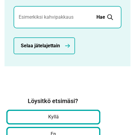
Jätehaku
Hae
Selaa jätelajettain
Löysitkö etsimäsi?
Kyllä
En