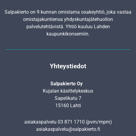
Salpakierto on 9 kunnan omistama osakeyhtiö, joka vastaa
omistajakuntiensa yhdyskunta­jätehuollon
palvelutehtävistä. Yhtiö kuuluu Lahden
kaupunkikonserniin.
Yhteystiedot
Salpakierto Oy
Kujalan käsittelykeskus
Sapelikatu 7
15160 Lahti
asiakaspalvelu
03 871 1710
(pvm/mpm)
asiakaspalvelu@salpakierto.fi