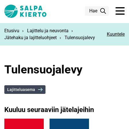
Siirry pääsisältöön
Hae
Etusivu
Lajittelu ja neuvonta
Kuuntele
Jätehaku ja lajitteluohjeet
Tulensuojalevy
Tulensuojalevy
Lajitteluasema
Kuuluu seuraaviin jätelajeihin