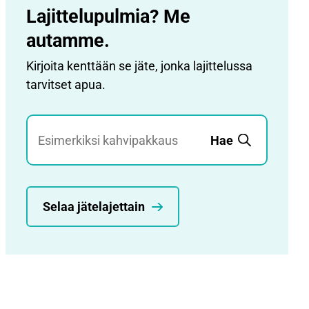
Lajittelupulmia? Me
autamme.
Kirjoita kenttään se jäte, jonka lajittelussa
tarvitset apua.
Jätehaku
Hae
Selaa jätelajettain