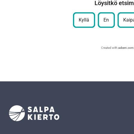
Löysitkö etsim
Kyllä
En
Kaipa
Created with
askem.com