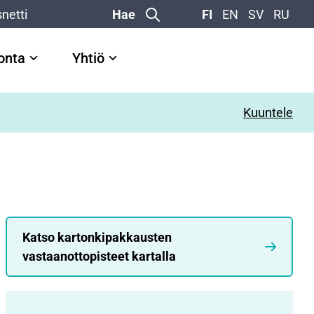
netti
Hae
FI
EN
SV
RU
vonta
Yhtiö
Kuuntele
Katso kartonkipakkausten
vastaanottopisteet kartalla