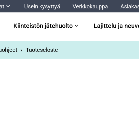
at
Usein kysyttyä
Verkkokauppa
Asiakas
Kiinteistön jätehuolto
Lajittelu ja neu
luohjeet
Tuoteseloste