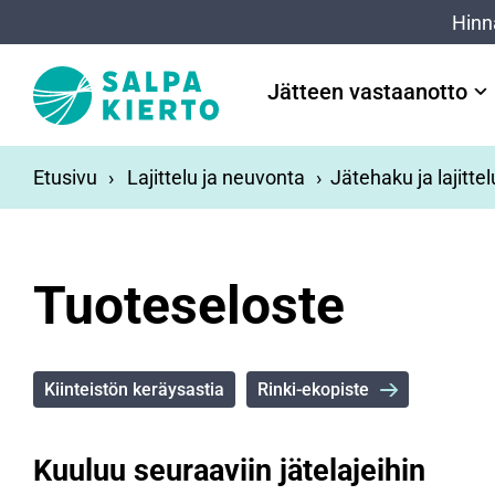
Siirry pääsisältöön
Hinn
Jätteen vastaanotto
Etusivu
Lajittelu ja neuvonta
Jätehaku ja lajitte
Tuoteseloste
Kiinteistön keräysastia
Rinki-ekopiste
Kuuluu seuraaviin jätelajeihin