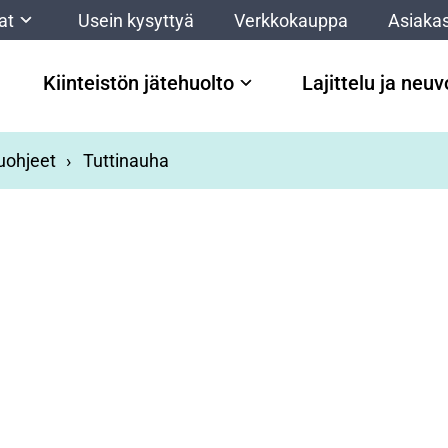
at
Usein kysyttyä
Verkkokauppa
Asiakas
Kiinteistön jätehuolto
Lajittelu ja neu
luohjeet
Tuttinauha