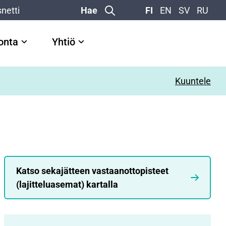
netti
Hae
FI
EN
SV
RU
vonta
Yhtiö
Kuuntele
Katso sekajätteen vastaanottopisteet
(lajitteluasemat) kartalla