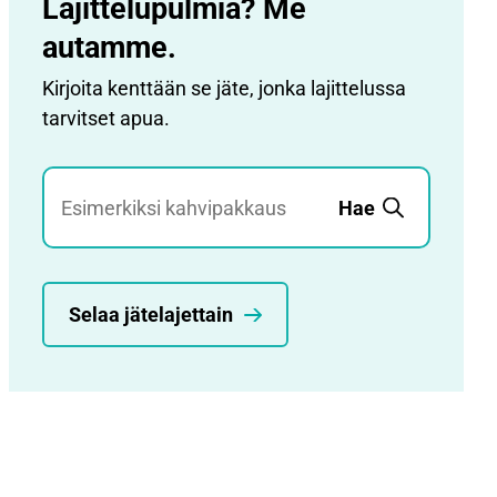
Lajittelupulmia? Me
autamme.
Kirjoita kenttään se jäte, jonka lajittelussa
tarvitset apua.
Jätehaku
Hae
Selaa jätelajettain