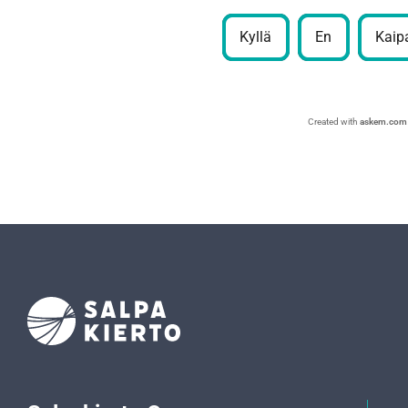
Kyllä
En
Kaipa
Created with
askem.com