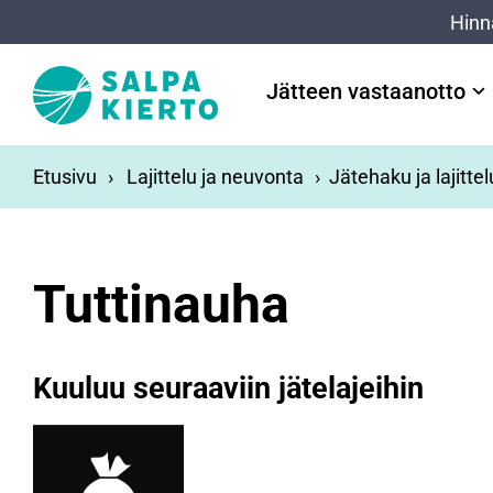
Siirry pääsisältöön
Hinn
Jätteen vastaanotto
Etusivu
Lajittelu ja neuvonta
Jätehaku ja lajitte
Tuttinauha
Kuuluu seuraaviin jätelajeihin