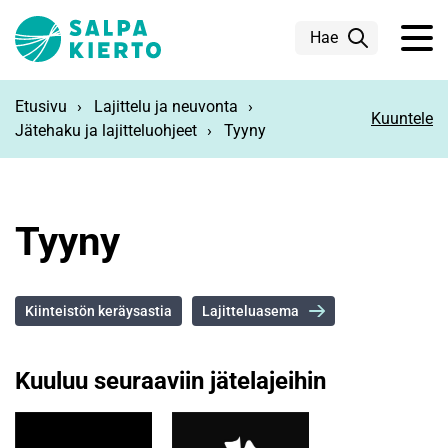
Siirry pääsisältöön
Hae
Etusivu
Lajittelu ja neuvonta
Kuuntele
Jätehaku ja lajitteluohjeet
Tyyny
Tyyny
Kiinteistön keräysastia
Lajitteluasema
Kuuluu seuraaviin jätelajeihin