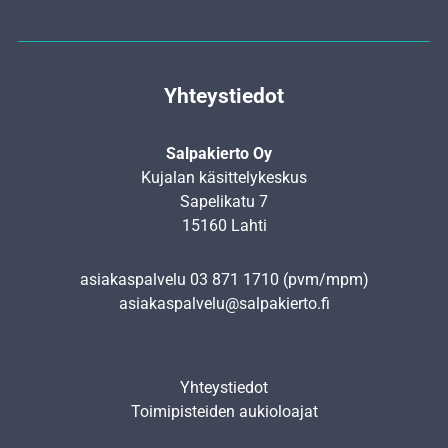
Yhteystiedot
Salpakierto Oy
Kujalan käsittelykeskus
Sapelikatu 7
15160 Lahti
asiakaspalvelu
03 871 1710
(pvm/mpm)
asiakaspalvelu@salpakierto.fi
Yhteystiedot
Toimipisteiden aukioloajat