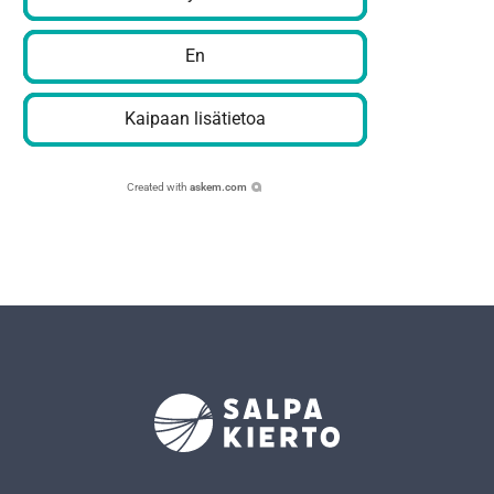
En
Kaipaan lisätietoa
Created with
askem.com