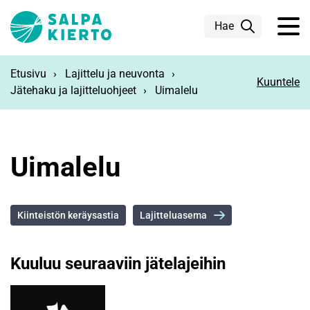
Siirry pääsisältöön
Hae
Etusivu
Lajittelu ja neuvonta
Kuuntele
Jätehaku ja lajitteluohjeet
Uimalelu
Uimalelu
Kiinteistön keräysastia
Lajitteluasema
Kuuluu seuraaviin jätelajeihin