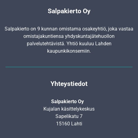
Salpakierto Oy
Salpakierto on 9 kunnan omistama osakeyhtiö, joka vastaa
omistajakuntiensa yhdyskunta­jätehuollon
palvelutehtävistä. Yhtiö kuuluu Lahden
kaupunkikonserniin.
Yhteystiedot
Salpakierto Oy
Kujalan käsittelykeskus
Sapelikatu 7
15160 Lahti