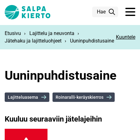
Siirry pääsisältöön
Hae
Etusivu
Lajittelu ja neuvonta
Kuuntele
Jätehaku ja lajitteluohjeet
Uuninpuhdistusaine
Uuninpuhdistusaine
Lajitteluasema
Roinaralli-keräyskierros
Kuuluu seuraaviin jätelajeihin