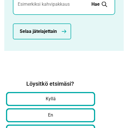
Hae
Selaa jätelajettain
Löysitkö etsimäsi?
Kyllä
En