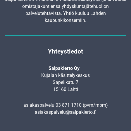
omistajakuntiensa yhdyskunta­jätehuollon
palvelutehtävistä. Yhtiö kuuluu Lahden
kaupunkikonserniin.
Yhteystiedot
Salpakierto Oy
Kujalan käsittelykeskus
Sapelikatu 7
15160 Lahti
asiakaspalvelu
03 871 1710
(pvm/mpm)
asiakaspalvelu@salpakierto.fi