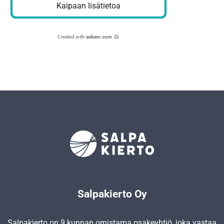
Kaipaan lisätietoa
Created with
askem.com
Salpakierto Oy
Salpakierto on 9 kunnan omistama osakeyhtiö, joka vastaa