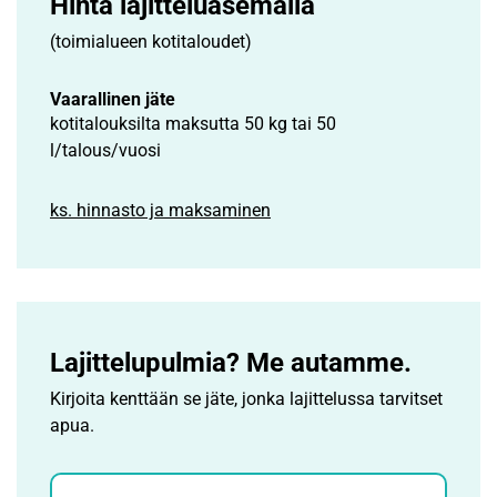
Hinta lajittelu­asemalla
(toimialueen kotitaloudet)
Vaarallinen jäte
kotitalouksilta maksutta 50 kg tai 50
l/talous/vuosi
ks. hinnasto ja maksaminen
Lajittelupulmia? Me autamme.
Kirjoita kenttään se jäte, jonka lajittelussa tarvitset
apua.
Jätehaku