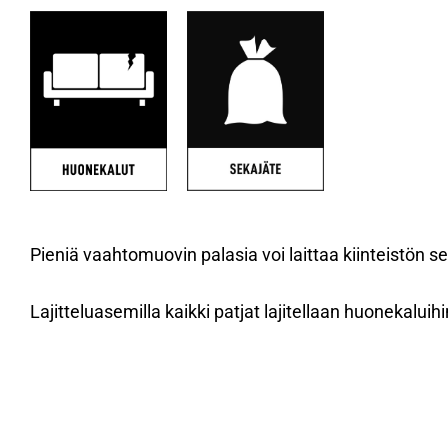
Pieniä vaahtomuovin palasia voi laittaa kiinteistön s
Lajitteluasemilla kaikki patjat lajitellaan huonekaluihi