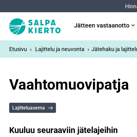
Siirry pääsisältöön
Hinn
Jätteen vastaanotto
Etusivu
Lajittelu ja neuvonta
Jätehaku ja lajitte
Vaahtomuovipatja
Lajitteluasema
Kuuluu seuraaviin jätelajeihin