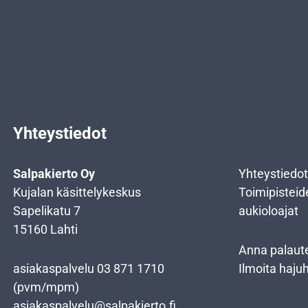
Yhteystiedot
Salpakierto Oy
Yhteystiedot
Kujalan käsittelykeskus
Toimipisteid
Sapelikatu 7
aukioloajat
15160 Lahti
Anna palaut
asiakaspalvelu
03 871 1710
Ilmoita haju
(pvm/mpm)
asiakaspalvelu@salpakierto.fi