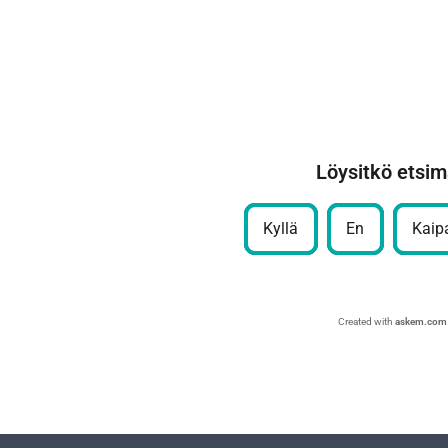
Löysitkö etsim
Kyllä
En
Kaipa
Created with
askem.com