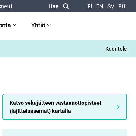
netti
Hae
FI
EN
SV
RU
vonta
Yhtiö
Kuuntele
Katso sekajätteen vastaanottopisteet
(lajitteluasemat) kartalla