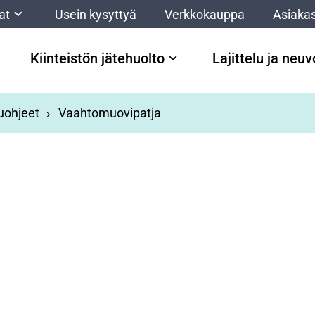
at
Usein kysyttyä
Verkkokauppa
Asiakas
Kiinteistön jätehuolto
Lajittelu ja neu
luohjeet
Vaahtomuovipatja