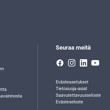
Seuraa meitä
en
Evästeasetukset
Tietosuoja-asiat
etta
Saavutettavuusseloste
havainnosta
Evästeseloste