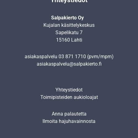
Salpakierto Oy
Kujalan käsittelykeskus
Sapelikatu 7
15160 Lahti
asiakaspalvelu
03 871 1710
(pvm/mpm)
asiakaspalvelu@salpakierto.fi
Yhteystiedot
Toimipisteiden aukioloajat
Anna palautetta
Ilmoita hajuhavainnosta