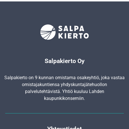
Salpakierto Oy
Salpakierto on 9 kunnan omistama osakeyhtiö, joka vastaa
omistajakuntiensa yhdyskunta­jätehuollon
palvelutehtävistä. Yhtiö kuuluu Lahden
kaupunkikonserniin.
Yhteystiedot