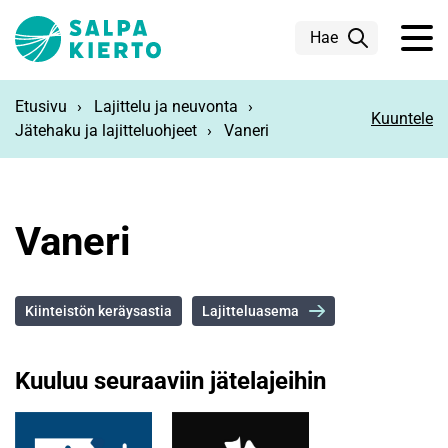
Siirry pääsisältöön
Hae
Etusivu
Lajittelu ja neuvonta
Kuuntele
Jätehaku ja lajitteluohjeet
Vaneri
Vaneri
Kiinteistön keräysastia
Lajitteluasema
Kuuluu seuraaviin jätelajeihin