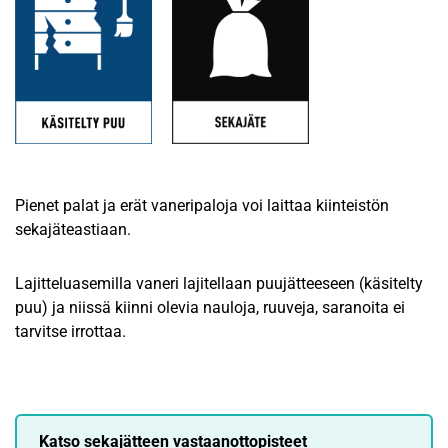
Pienet palat ja erät vaneripaloja voi laittaa kiinteistön
sekajäteastiaan.
Lajitteluasemilla vaneri lajitellaan puujätteeseen (käsitelty
puu) ja niissä kiinni olevia nauloja, ruuveja, saranoita ei
tarvitse irrottaa.
Katso sekajätteen vastaanottopisteet