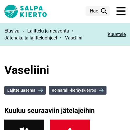
Siirry pääsisältöön
Hae
Etusivu
Lajittelu ja neuvonta
Kuuntele
Jätehaku ja lajitteluohjeet
Vaseliini
Vaseliini
Lajitteluasema
Roinaralli-keräyskierros
Kuuluu seuraaviin jätelajeihin