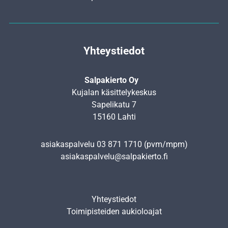
Yhteystiedot
Salpakierto Oy
Kujalan käsittelykeskus
Sapelikatu 7
15160 Lahti
asiakaspalvelu
03 871 1710
(pvm/mpm)
asiakaspalvelu@salpakierto.fi
Yhteystiedot
Toimipisteiden aukioloajat