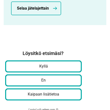
Selaa jätelajettain
Löysitkö etsimäsi?
Kyllä
En
Kaipaan lisätietoa
Created with
askem.com