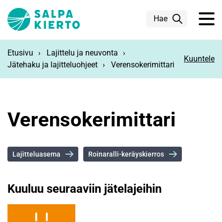
Siirry pääsisältöön
Hae
Etusivu
Lajittelu ja neuvonta
Kuuntele
Jätehaku ja lajitteluohjeet
Verensokerimittari
Verensokerimittari
Lajitteluasema
Roinaralli-keräyskierros
Kuuluu seuraaviin jätelajeihin