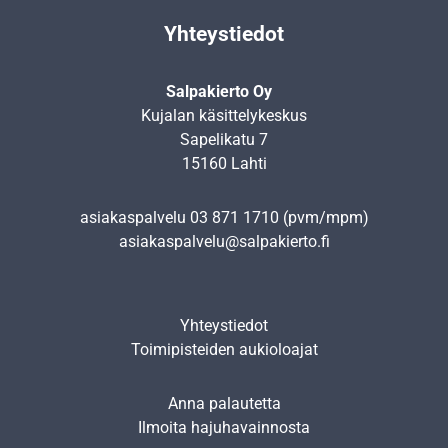
Yhteystiedot
Salpakierto Oy
Kujalan käsittelykeskus
Sapelikatu 7
15160 Lahti
asiakaspalvelu
03 871 1710
(pvm/mpm)
asiakaspalvelu@salpakierto.fi
Yhteystiedot
Toimipisteiden aukioloajat
Anna palautetta
Ilmoita hajuhavainnosta