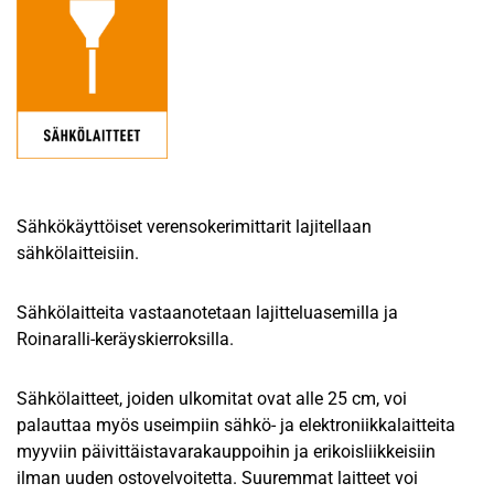
Sähkökäyttöiset verensokerimittarit lajitellaan
sähkölaitteisiin.
Sähkölaitteita vastaanotetaan lajitteluasemilla ja
Roinaralli-keräyskierroksilla.
Sähkölaitteet, joiden ulkomitat ovat alle 25 cm, voi
palauttaa myös useimpiin sähkö- ja elektroniikkalaitteita
myyviin päivittäistavarakauppoihin ja erikoisliikkeisiin
ilman uuden ostovelvoitetta. Suuremmat laitteet voi