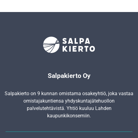
Salpakierto Oy
Salpakierto on 9 kunnan omistama osakeyhtiö, joka vastaa
omistajakuntiensa yhdyskunta­jätehuollon
palvelutehtävistä. Yhtiö kuuluu Lahden
kaupunkikonserniin.