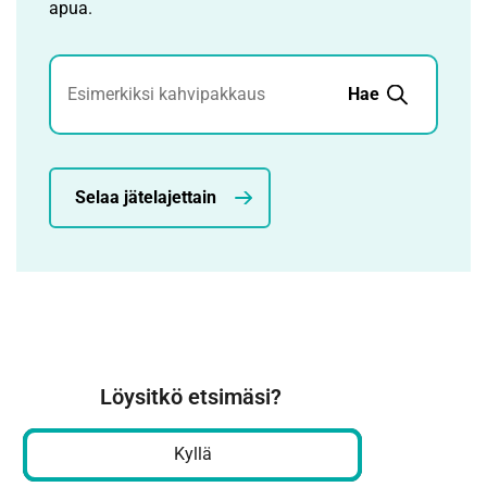
apua.
Jätehaku
Hae
Selaa jätelajettain
Löysitkö etsimäsi?
Kyllä