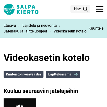
Siirry pääsisältöön
Hae
Etusivu
Lajittelu ja neuvonta
Kuuntele
Jätehaku ja lajitteluohjeet
Videokasetin kotelo
Videokasetin kotelo
Kiinteistön keräysastia
Lajitteluasema
Kuuluu seuraaviin jätelajeihin