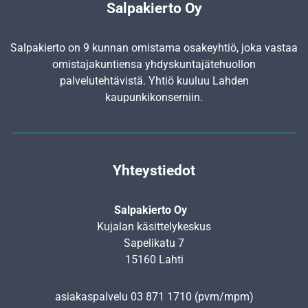
Salpakierto Oy
Salpakierto on 9 kunnan omistama osakeyhtiö, joka vastaa
omistajakuntiensa yhdyskunta­jätehuollon
palvelutehtävistä. Yhtiö kuuluu Lahden
kaupunkikonserniin.
Yhteystiedot
Salpakierto Oy
Kujalan käsittelykeskus
Sapelikatu 7
15160 Lahti
asiakaspalvelu
03 871 1710
(pvm/mpm)