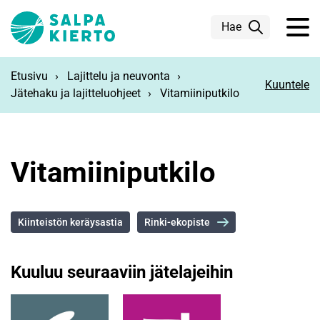
Siirry pääsisältöön
Hae
Etusivu
Lajittelu ja neuvonta
Kuuntele
Jätehaku ja lajitteluohjeet
Vitamiiniputkilo
Vitamiiniputkilo
Kiinteistön keräysastia
Rinki-ekopiste
Kuuluu seuraaviin jätelajeihin