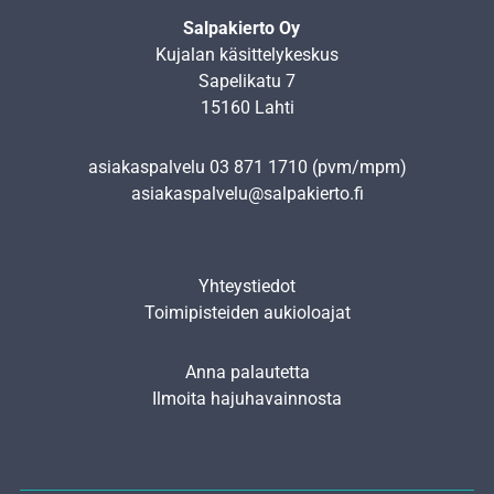
Salpakierto Oy
Kujalan käsittelykeskus
Sapelikatu 7
15160 Lahti
asiakaspalvelu
03 871 1710
(pvm/mpm)
asiakaspalvelu@salpakierto.fi
Yhteystiedot
Toimipisteiden aukioloajat
Anna palautetta
Ilmoita hajuhavainnosta