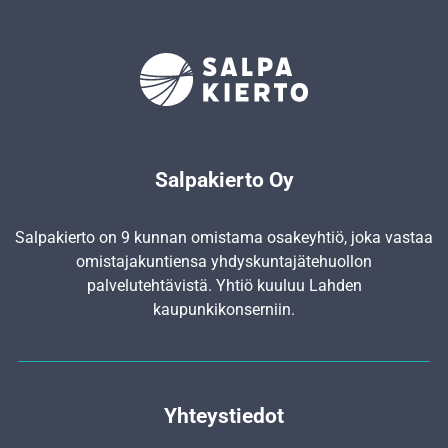
Salpakierto Oy
Salpakierto on 9 kunnan omistama osakeyhtiö, joka vastaa
omistajakuntiensa yhdyskunta­jätehuollon
palvelutehtävistä. Yhtiö kuuluu Lahden
kaupunkikonserniin.
Yhteystiedot