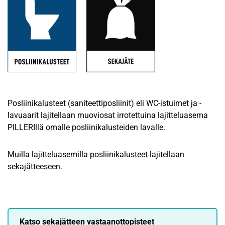
Posliinikalusteet (saniteettiposliinit) eli WC-istuimet ja -
lavuaarit lajitellaan muoviosat irrotettuina lajitteluasema
PILLERIllä omalle posliinikalusteiden lavalle.
Muilla lajitteluasemilla posliinikalusteet lajitellaan
sekajätteeseen.
Katso sekajätteen vastaanottopisteet