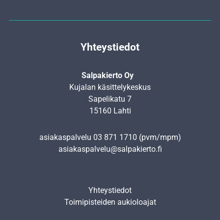
Yhteystiedot
Salpakierto Oy
Kujalan käsittelykeskus
Sapelikatu 7
15160 Lahti
asiakaspalvelu
03 871 1710
(pvm/mpm)
asiakaspalvelu@salpakierto.fi
Yhteystiedot
Toimipisteiden aukioloajat