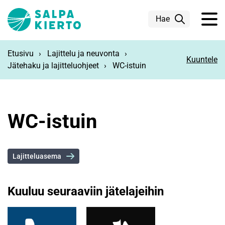
Siirry pääsisältöön
Hae
Etusivu
Lajittelu ja neuvonta
Kuuntele
Jätehaku ja lajitteluohjeet
WC-istuin
WC-istuin
Lajitteluasema
Kuuluu seuraaviin jätelajeihin