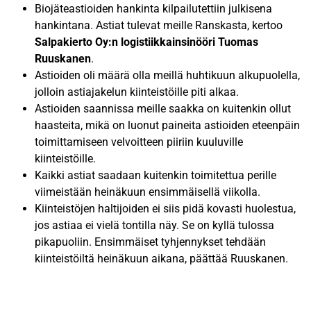
Biojäteastioiden hankinta kilpailutettiin julkisena
hankintana. Astiat tulevat meille Ranskasta, kertoo
Salpakierto Oy:n logistiikkainsinööri Tuomas
Ruuskanen
.
Astioiden oli määrä olla meillä huhtikuun alkupuolella,
jolloin astiajakelun kiinteistöille piti alkaa.
Astioiden saannissa meille saakka on kuitenkin ollut
haasteita, mikä on luonut paineita astioiden eteenpäin
toimittamiseen velvoitteen piiriin kuuluville
kiinteistöille.
Kaikki astiat saadaan kuitenkin toimitettua perille
viimeistään heinäkuun ensimmäisellä viikolla.
Kiinteistöjen haltijoiden ei siis pidä kovasti huolestua,
jos astiaa ei vielä tontilla näy. Se on kyllä tulossa
pikapuoliin. Ensimmäiset tyhjennykset tehdään
kiinteistöiltä heinäkuun aikana, päättää Ruuskanen.