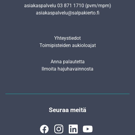
asiakaspalvelu
03 871 1710
(pvm/mpm)
asiakaspalvelu@salpakierto.fi
Yhteystiedot
Toimipisteiden aukioloajat
Anna palautetta
Ilmoita hajuhavainnosta
Seuraa meitä