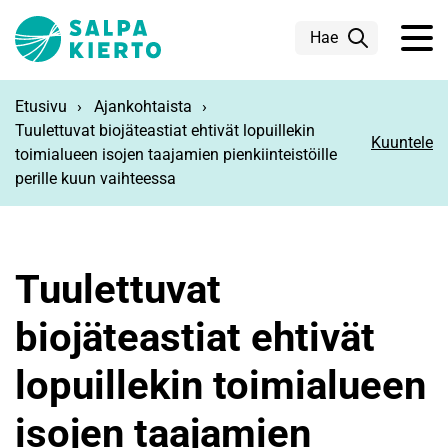
Siirry pääsisältöön
Hae
Etusivu
Ajankohtaista
Tuulettuvat biojäteastiat ehtivät lopuillekin
Kuuntele
toimialueen isojen taajamien pienkiinteistöille
perille kuun vaihteessa
Tuulettuvat
biojäteastiat ehtivät
lopuillekin toimialueen
isojen taajamien