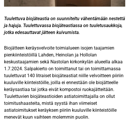
Tuulettuva biojäteastia on suunniteltu vähentämään nestettä
ja hajuja. Tuulettuvassa biojäteastiassa on tuuletusaukkoja,
jotka edesauttavat jätteen kuivumista.
Biojätteen keräysvelvoite toimialueen isojen taajamien
pienkiinteistöillä Lahden, Heinolan ja Hollolan
keskustaajamien sekä Nastolan kirkonkylän alueella alkaa
1.7.2024. Salpakierto on toimittanut tai on toimittamassa
tuulettuvat 140 litraiset biojäteastiat niille velvoitteen piiriin
kuuluville kiinteistöille, joilla ei ennestään ole biojätteelle
keräysastiaa tai jotka eivät kompostoi ruokajätteitään.
Tuulettuvien biojäteastioiden astiatoimittajalla on ollut
toimitushaasteita, mistä syystä ihan viimeiset
astiatoimitukset keräyksen piiriin kuuluville kiinteistöille
menevät kuun vaihteen molemmin puolin.