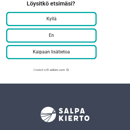
Löysitkö etsimäsi?
Kyllä
En
Kaipaan lisätietoa
Created with
askem.com