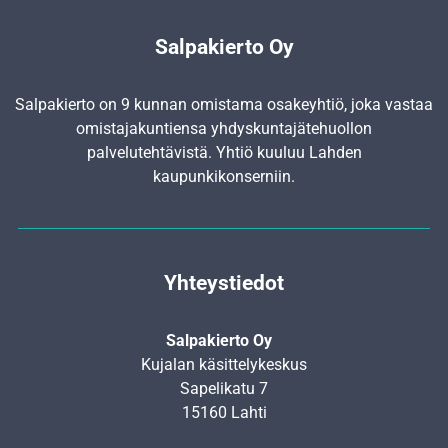
Salpakierto Oy
Salpakierto on 9 kunnan omistama osakeyhtiö, joka vastaa
omistajakuntiensa yhdyskunta­jätehuollon
palvelutehtävistä. Yhtiö kuuluu Lahden
kaupunkikonserniin.
Yhteystiedot
Salpakierto Oy
Kujalan käsittelykeskus
Sapelikatu 7
15160 Lahti