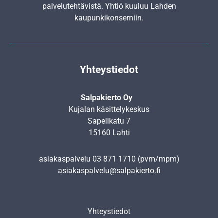
palvelutehtävistä. Yhtiö kuuluu Lahden
kaupunkikonserniin.
Yhteystiedot
Salpakierto Oy
Kujalan käsittelykeskus
Sapelikatu 7
15160 Lahti
asiakaspalvelu
03 871 1710
(pvm/mpm)
asiakaspalvelu@salpakierto.fi
Yhteystiedot