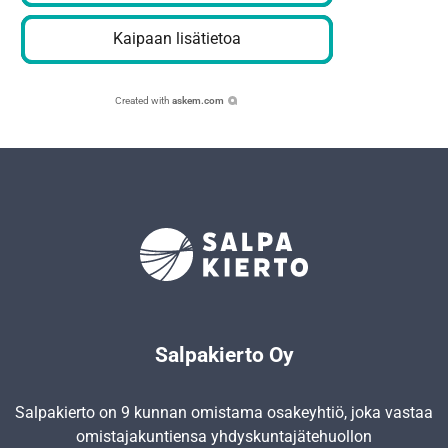
Kaipaan lisätietoa
Created with
askem.com
Salpakierto Oy
Salpakierto on 9 kunnan omistama osakeyhtiö, joka vastaa
omistajakuntiensa yhdyskunta­jätehuollon