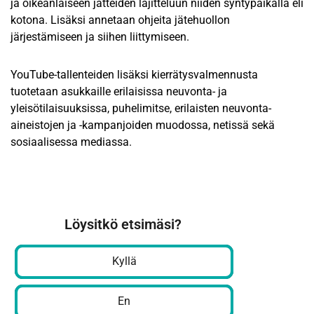
ja oikeanlaiseen jätteiden lajitteluun niiden syntypaikalla eli
kotona. Lisäksi annetaan ohjeita jätehuollon
järjestämiseen ja siihen liittymiseen.
YouTube-tallenteiden lisäksi kierrätysvalmennusta
tuotetaan asukkaille erilaisissa neuvonta- ja
yleisötilaisuuksissa, puhelimitse, erilaisten neuvonta-
aineistojen ja -kampanjoiden muodossa, netissä sekä
sosiaalisessa mediassa.
Löysitkö etsimäsi?
Kyllä
En