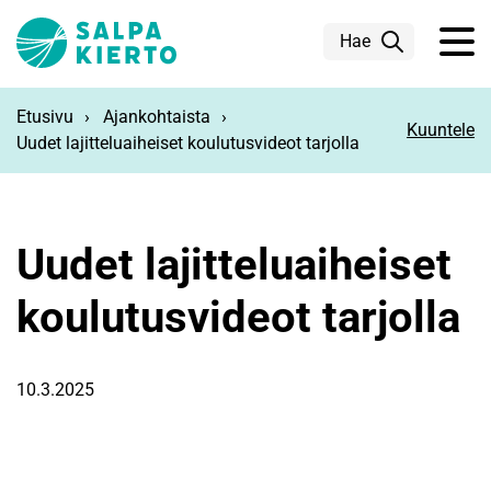
Siirry pääsisältöön
Hae
Etusivu
Ajankohtaista
Kuuntele
Uudet lajitteluaiheiset koulutusvideot tarjolla
Uudet lajitteluaiheiset
koulutusvideot tarjolla
10.3.2025