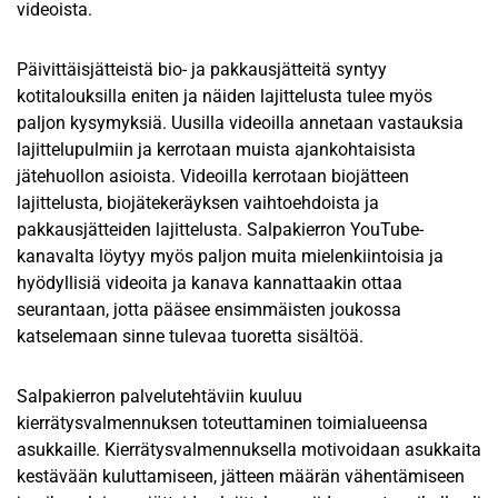
videoista.
Päivittäisjätteistä bio- ja pakkausjätteitä syntyy
kotitalouksilla eniten ja näiden lajittelusta tulee myös
paljon kysymyksiä. Uusilla videoilla annetaan vastauksia
lajittelupulmiin ja kerrotaan muista ajankohtaisista
jätehuollon asioista. Videoilla kerrotaan biojätteen
lajittelusta, biojätekeräyksen vaihtoehdoista ja
pakkausjätteiden lajittelusta. Salpakierron YouTube-
kanavalta löytyy myös paljon muita mielenkiintoisia ja
hyödyllisiä videoita ja kanava kannattaakin ottaa
seurantaan, jotta pääsee ensimmäisten joukossa
katselemaan sinne tulevaa tuoretta sisältöä.
Salpakierron palvelutehtäviin kuuluu
kierrätysvalmennuksen toteuttaminen toimialueensa
asukkaille. Kierrätysvalmennuksella motivoidaan asukkaita
kestävään kuluttamiseen, jätteen määrän vähentämiseen