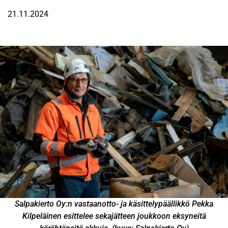
21.11.2024
Salpakierto Oy:n vastaanotto- ja käsittelypäällikkö Pekka
Kilpeläinen esittelee sekajätteen joukkoon eksyneitä