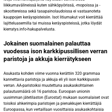
liikkumavälineissä kuten sähköpyörissä, -mopoissa ja -
skoottereissa sekä tasapainolaudoissa ei vastaanoteta
kauppojen keräyspisteisiin. Isot litiumakut voit kierrättää
lajitteluasemilla tai muissa keräyspisteissä, jotka löydät
kierratys.info-hakupalvelusta.
Jokainen suomalainen palauttaa
vuodessa ison karkkipussillisen verran
paristoja ja akkuja kierrätykseen
Asukasta kohden viime vuonna kerättiin 320 grammaa
kannettavia paristoja ja akkuja eli yli ison karkkipussin
verran. AA-paristoiksi muutettuna asukaskohtainen
palautusmäärä oli 16 paristoa. Euroopan unionin
uusimman jätetilaston (Eurostat) mukaan suomalaiset ovat
toisiksi ahkerimpia paristojen ja pienakkujen kierrättäjiä
Euroopassa, kun vertaillaan vuosittaisia asukaskohtaisia