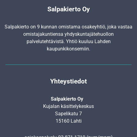
Salpakierto Oy
Salpakierto on 9 kunnan omistama osakeyhtiö, joka vastaa
omistajakuntiensa yhdyskunta­jätehuollon
palvelutehtävistä. Yhtiö kuuluu Lahden
kaupunkikonserniin.
Yhteystiedot
Salpakierto Oy
Kujalan käsittelykeskus
Sapelikatu 7
15160 Lahti