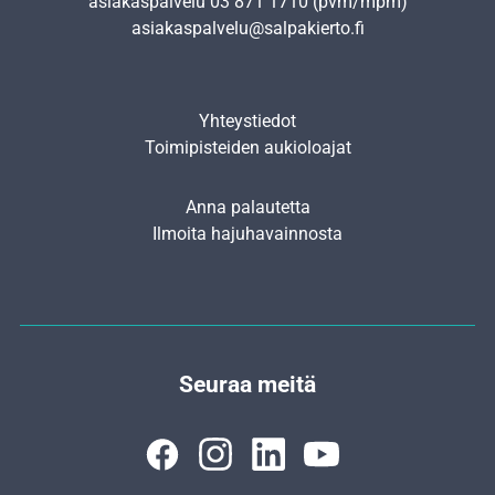
asiakaspalvelu
03 871 1710
(pvm/mpm)
asiakaspalvelu@salpakierto.fi
Yhteystiedot
Toimipisteiden aukioloajat
Anna palautetta
Ilmoita hajuhavainnosta
Seuraa meitä