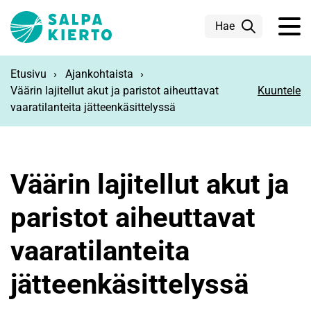
Siirry pääsisältöön
Hae
Etusivu
Ajankohtaista
Väärin lajitellut akut ja paristot aiheuttavat
Kuuntele
vaaratilanteita jätteenkäsittelyssä
Väärin lajitellut akut ja
paristot aiheuttavat
vaaratilanteita
jätteenkäsittelyssä