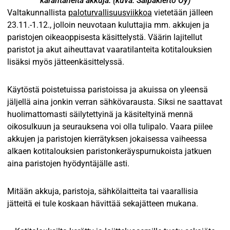
kärähtäneitä akkuja. (kuva: Salpakierto Oy)
Valtakunnallista
paloturvallisuusviikkoa
vietetään jälleen
23.11.-1.12., jolloin neuvotaan kuluttajia mm. akkujen ja
paristojen oikeaoppisesta käsittelystä. Väärin lajitellut
paristot ja akut aiheuttavat vaaratilanteita kotitalouksien
lisäksi myös jätteenkäsittelyssä.
Käytöstä poistetuissa paristoissa ja akuissa on yleensä
jäljellä aina jonkin verran sähkövarausta. Siksi ne saattavat
huolimattomasti säilytettyinä ja käsiteltyinä mennä
oikosulkuun ja seurauksena voi olla tulipalo. Vaara piilee
akkujen ja paristojen kierrätyksen jokaisessa vaiheessa
alkaen kotitalouksien paristonkeräyspurnukoista jatkuen
aina paristojen hyödyntäjälle asti.
Mitään akkuja, paristoja, sähkölaitteita tai vaarallisia
jätteitä ei tule koskaan hävittää sekajätteen mukana.