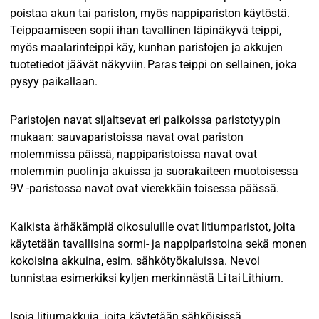
poistaa akun tai pariston, myös nappipariston käytöstä.
Teippaamiseen sopii ihan tavallinen läpinäkyvä teippi,
myös maalarinteippi käy, kunhan paristojen ja akkujen
tuotetiedot jäävät näkyviin. Paras teippi on sellainen, joka
pysyy paikallaan.
Paristojen navat sijaitsevat eri paikoissa paristotyypin
mukaan: sauvaparistoissa navat ovat pariston
molemmissa päissä, nappiparistoissa navat ovat
molemmin puolin ja akuissa ja suorakaiteen muotoisessa
9V -paristossa navat ovat vierekkäin toisessa päässä.
Kaikista ärhäkämpiä oikosuluille ovat litiumparistot, joita
käytetään tavallisina sormi- ja nappiparistoina sekä monen
kokoisina akkuina, esim. sähkötyökaluissa. Ne voi
tunnistaa esimerkiksi kyljen merkinnästä Li tai Lithium.
Isoja litiumakkuja, joita käytetään sähköisissä