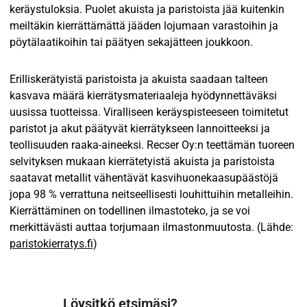
keräystuloksia. Puolet akuista ja paristoista jää kuitenkin
meiltäkin kierrättämättä jääden lojumaan varastoihin ja
pöytälaatikoihin tai päätyen sekajätteen joukkoon.
Erilliskerätyistä paristoista ja akuista saadaan talteen
kasvava määrä kierrätysmateriaaleja hyödynnettäväksi
uusissa tuotteissa. Viralliseen keräyspisteeseen toimitetut
paristot ja akut päätyvät kierrätykseen lannoitteeksi ja
teollisuuden raaka-aineeksi. Recser Oy:n teettämän tuoreen
selvityksen mukaan kierrätetyistä akuista ja paristoista
saatavat metallit vähentävät kasvihuonekaasupäästöjä
jopa 98 % verrattuna neitseellisesti louhittuihin metalleihin.
Kierrättäminen on todellinen ilmastoteko, ja se voi
merkittävästi auttaa torjumaan ilmastonmuutosta. (Lähde:
paristokierratys.fi
)
Löysitkö etsimäsi?