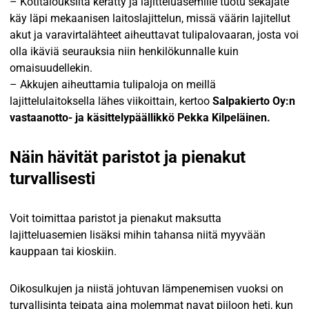
– Kotitalouksilta kerätty ja lajitteluasemille tuotu sekajäte
käy läpi mekaanisen laitoslajittelun, missä väärin lajitellut
akut ja varavirtalähteet aiheuttavat tulipalovaaran, josta voi
olla ikäviä seurauksia niin henkilökunnalle kuin
omaisuudellekin.
– Akkujen aiheuttamia tulipaloja on meillä
lajittelulaitoksella lähes viikoittain, kertoo
Salpakierto Oy:n
vastaanotto- ja käsittelypäällikkö Pekka Kilpeläinen.
Näin hävität paristot ja pienakut
turvallisesti
Voit toimittaa paristot ja pienakut maksutta
lajitteluasemien lisäksi mihin tahansa niitä myyvään
kauppaan tai kioskiin.
Oikosulkujen ja niistä johtuvan lämpenemisen vuoksi on
turvallisinta teipata aina molemmat navat piiloon heti, kun