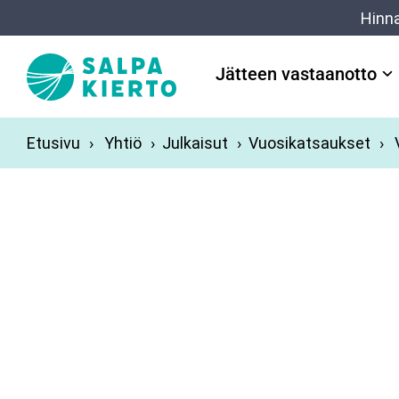
Siirry pääsisältöön
Hinn
Jätteen vastaanotto
Etusivu
Yhtiö
Julkaisut
Vuosikatsaukset