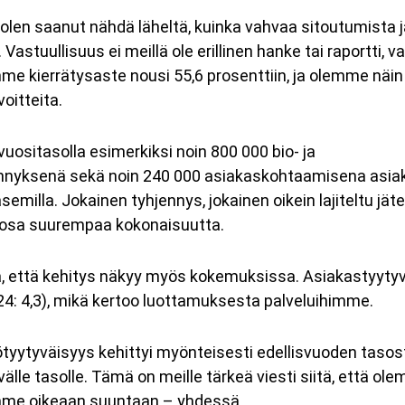
olen saanut nähdä läheltä, kuinka vahvaa sitoutumista 
stuullisuus ei meillä ole erillinen hanke tai raportti, v
e kierrätysaste nousi 55,6 prosenttiin, ja olemme näin o
oitteita.
vuositasolla esimerkiksi noin 800 000 bio- ja
ennyksenä sekä noin
240 000
asiakaskohtaamisena asiak
semilla. Jokainen tyhjennys, jokainen oikein lajiteltu jäte
osa suurempaa kokonaisuutta.
aa, että kehitys näkyy myös kokemuksissa. Asiakastyyty
2024: 4,3), mikä kertoo luottamuksesta palveluihimme.
yytyväisyys kehittyi myönteisesti edellisvuoden tasos
välle tasolle. Tämä on meille tärkeä viesti siitä, että o
me oikeaan suuntaan – yhdessä.