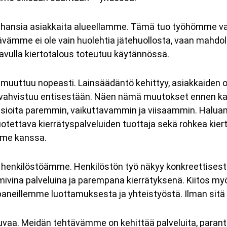
tuhansia asiakkaita alueellamme. Tämä tuo työhömme 
vämme ei ole vain huolehtia jätehuollosta, vaan mahdolli
n avulla kiertotalous toteutuu käytännössä.
uttuu nopeasti. Lainsäädäntö kehittyy, asiakkaiden o
 vahvistuu entisestään. Näen nämä muutokset ennen ka
asioita paremmin, vaikuttavammin ja viisaammin. Halu
uotettava kierrätyspalveluiden tuottaja sekä rohkea kier
me kanssa.
ää henkilöstöämme. Henkilöstön työ näkyy konkreettises
imivina palveluina ja parempana kierrätyksenä. Kiitos m
aneillemme luottamuksesta ja yhteistyöstä. Ilman sitä
uvaa. Meidän tehtävämme on kehittää palveluita, paranta