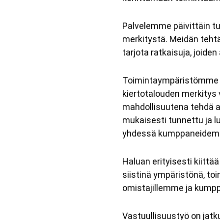
Palvelemme päivittäin 
merkitystä. Meidän tehtä
tarjota ratkaisuja, joide
Toimintaympäristömme mu
kiertotalouden merkitys
mahdollisuutena tehdä 
mukaisesti tunnettu ja l
yhdessä kumppaneidem
Haluan erityisesti kiitt
siistinä ympäristönä, to
omistajillemme ja kumpp
Vastuullisuustyö on jatk