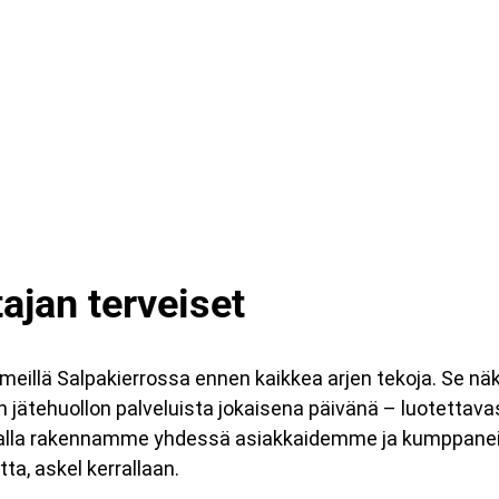
ajan terveiset
meillä Salpakierrossa ennen kaikkea arjen tekoja. Se näk
ätehuollon palveluista jokaisena päivänä – luotettavasti
amalla rakennamme yhdessä asiakkaidemme ja kumppan
a, askel kerrallaan.