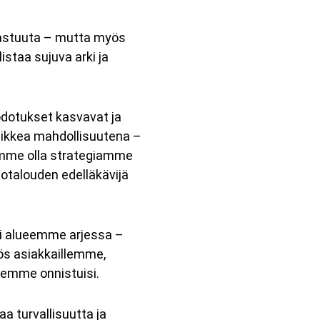
vastuuta – mutta myös
staa sujuva arki ja
dotukset kasvavat ja
ikkea mahdollisuutena –
amme olla strategiamme
totalouden edelläkävijä
ti alueemme arjessa –
yös asiakkaillemme,
 emme onnistuisi.
a turvallisuutta ja