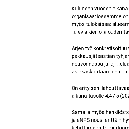
Kuluneen vuoden aikana 
organisaatiossamme on. Va
myös tuloksissa: alueemm
tulevia kiertotalouden tav
Arjen työ konkretisoituu 
pakkausjäteastian tyhj
neuvonnassa ja lajittelua
asiakaskohtaaminen on 
On erityisen ilahduttav
aikana tasolle 4,4 / 5 (
Samalla myös henkilöstöt
ja eNPS nousi erittäin hy
kehittämään toimintaam