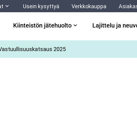
at
Usein kysyttyä
Verkkokauppa
Asiaka
Kiinteistön jätehuolto
Lajittelu ja neu
Vastuullisuuskatsaus 2025