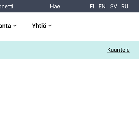
snetti
Hae
FI
EN
SV
RU
vonta
Yhtiö
Kuuntele