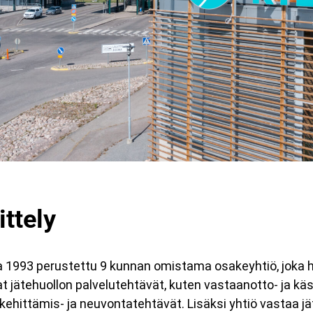
ittely
a 1993 perustettu 9 kunnan omistama osakeyhtiö, joka
t jätehuollon palvelutehtävät, kuten vastaanotto- ja kä
, kehittämis- ja neuvontatehtävät. Lisäksi yhtiö vastaa j