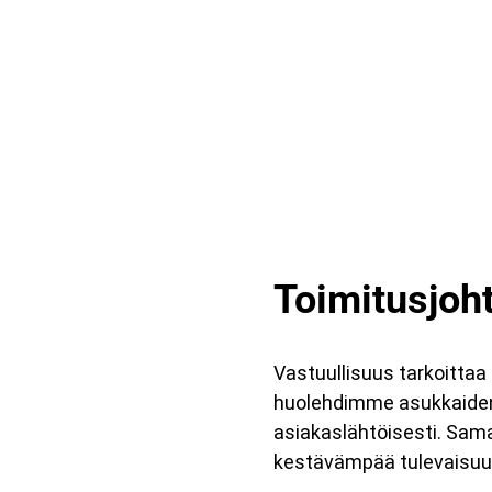
Toimitusjoht
Vastuullisuus tarkoittaa 
huolehdimme asukkaiden j
asiakaslähtöisesti. S
kestävämpää tulevaisuutt