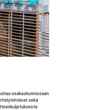
 hoitaa osakaskunnissaan
sittelytehtävät sekä
ätteenkuljetuksesta