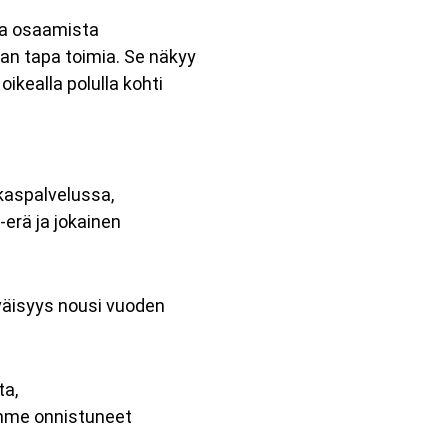
ja osaamista
aan tapa toimia. Se näkyy
ikealla polulla kohti
aspalvelussa,
-erä ja jokainen
väisyys nousi vuoden
ta,
lemme onnistuneet