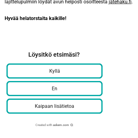
lajittelupulmiin löydät avun helposti osoitteesta
jätehaku.fi
.
Hyvää helatorstaita kaikille!
Löysitkö etsimäsi?
Kyllä
En
Kaipaan lisätietoa
Created with
askem.com