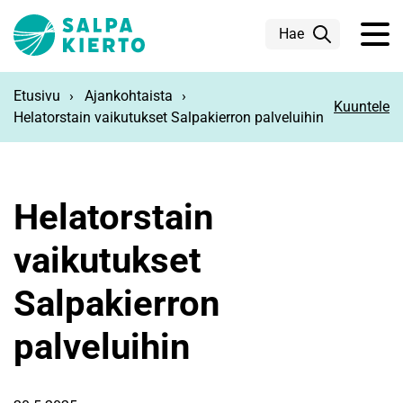
Siirry pääsisältöön
Hae
Etusivu
Ajankohtaista
Kuuntele
Helatorstain vaikutukset Salpakierron palveluihin
Helatorstain
vaikutukset
Salpakierron
palveluihin