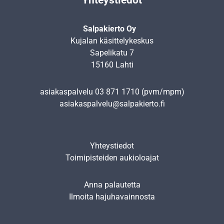
Salpakierto Oy
Kujalan käsittelykeskus
Sapelikatu 7
15160 Lahti
asiakaspalvelu
03 871 1710
(pvm/mpm)
asiakaspalvelu@salpakierto.fi
Yhteystiedot
Toimipisteiden aukioloajat
Anna palautetta
Ilmoita hajuhavainnosta