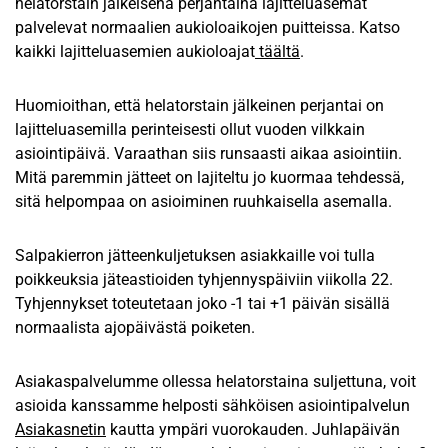
helatorstain jälkeisenä perjantaina lajitteluasemat
palvelevat normaalien aukioloaikojen puitteissa. Katso
kaikki lajitteluasemien aukioloajat
täältä
.
Huomioithan, että helatorstain jälkeinen perjantai on
lajitteluasemilla perinteisesti ollut vuoden vilkkain
asiointipäivä. Varaathan siis runsaasti aikaa asiointiin.
Mitä paremmin jätteet on lajiteltu jo kuormaa tehdessä,
sitä helpompaa on asioiminen ruuhkaisella asemalla.
Salpakierron jätteenkuljetuksen asiakkaille voi tulla
poikkeuksia jäteastioiden tyhjennyspäiviin viikolla 22.
Tyhjennykset toteutetaan joko -1 tai +1 päivän sisällä
normaalista ajopäivästä poiketen.
Asiakaspalvelumme ollessa helatorstaina suljettuna, voit
asioida kanssamme helposti sähköisen asiointipalvelun
Asiakasnetin
kautta ympäri vuorokauden. Juhlapäivän