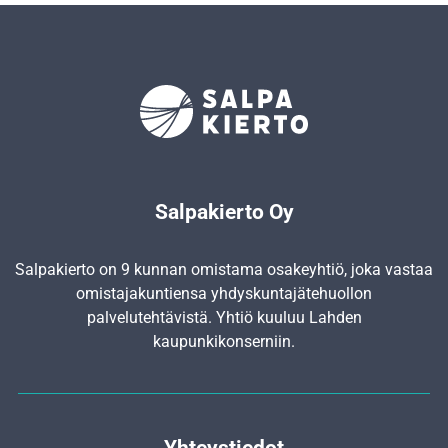
Salpakierto Oy
Salpakierto on 9 kunnan omistama osakeyhtiö, joka vastaa
omistajakuntiensa yhdyskunta­jätehuollon
palvelutehtävistä. Yhtiö kuuluu Lahden
kaupunkikonserniin.
Yhteystiedot