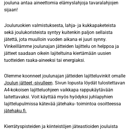
jouluna antaa aineettomia elämyslahjoja tavaralahjojen
sijaan!
Jouluruokien valmistuksesta, lahja- ja kukkapaketeista
sekä joulukoristeista syntyy kuitenkin paljon sellaista
jätettä, jota muulloin vuoden aikana ei juuri synny.
Vinkeillämme joulunajan jätteiden lajittelu on helppoa ja
jätteet saadaan oikein lajiteltuina kiertämään uusien
tuotteiden raaka-aineeksi tai energiaksi.
Olemme koonneet joulunajan jätteiden lajitteluvinkit omalle
Joulun jätteet -sivulleen
. Sivun lopusta löydät tulostettavan
A4-kokoisen lajitteluohjeen vaikkapa rappukäytävään
laitettavaksi. Voit käyttää myös hyödyksi juhlapyhien
lajittelupulmissa kätevää jätehaku- toimintoa osoitteessa
jätehaku.fi.
Kierrätyspisteiden ja kiinteistöjen jäteastioiden jouluista