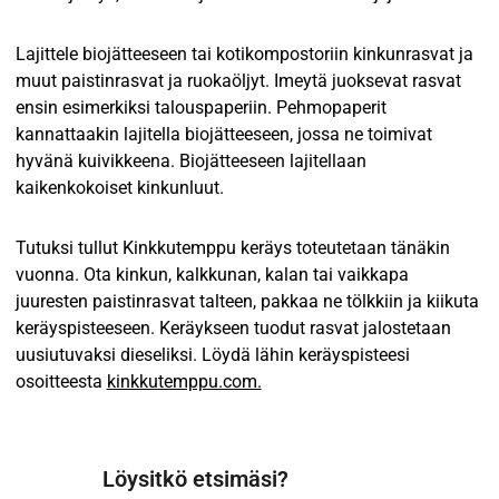
Lajittele biojätteeseen tai kotikompostoriin kinkunrasvat ja
muut paistinrasvat ja ruokaöljyt. Imeytä juoksevat rasvat
ensin esimerkiksi talouspaperiin. Pehmopaperit
kannattaakin lajitella biojätteeseen, jossa ne toimivat
hyvänä kuivikkeena. Biojätteeseen lajitellaan
kaikenkokoiset kinkunluut.
Tutuksi tullut Kinkkutemppu keräys toteutetaan tänäkin
vuonna. Ota kinkun, kalkkunan, kalan tai vaikkapa
juuresten paistinrasvat talteen, pakkaa ne tölkkiin ja kiikuta
keräyspisteeseen. Keräykseen tuodut rasvat jalostetaan
uusiutuvaksi dieseliksi. Löydä lähin keräyspisteesi
osoitteesta
kinkkutemppu.com.
Löysitkö etsimäsi?