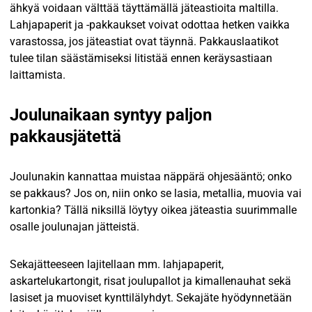
ähkyä voidaan välttää täyttämällä jäteastioita maltilla.
Lahjapaperit ja -pakkaukset voivat odottaa hetken vaikka
varastossa, jos jäteastiat ovat täynnä. Pakkauslaatikot
tulee tilan säästämiseksi litistää ennen keräysastiaan
laittamista.
Joulunaikaan syntyy paljon
pakkausjätettä
Joulunakin kannattaa muistaa näppärä ohjesääntö; onko
se pakkaus? Jos on, niin onko se lasia, metallia, muovia vai
kartonkia? Tällä niksillä löytyy oikea jäteastia suurimmalle
osalle joulunajan jätteistä.
Sekajätteeseen lajitellaan mm. lahjapaperit,
askartelukartongit, risat joulupallot ja kimallenauhat sekä
lasiset ja muoviset kynttilälyhdyt. Sekajäte hyödynnetään