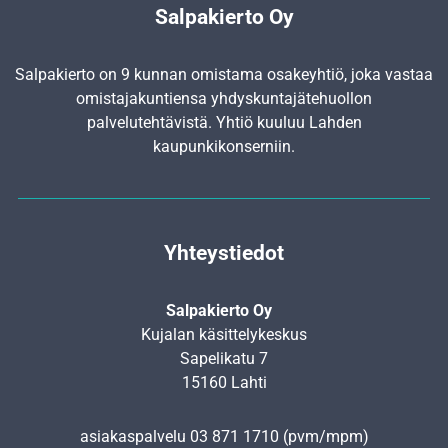
Salpakierto Oy
Salpakierto on 9 kunnan omistama osakeyhtiö, joka vastaa
omistajakuntiensa yhdyskunta­jätehuollon
palvelutehtävistä. Yhtiö kuuluu Lahden
kaupunkikonserniin.
Yhteystiedot
Salpakierto Oy
Kujalan käsittelykeskus
Sapelikatu 7
15160 Lahti
asiakaspalvelu
03 871 1710
(pvm/mpm)