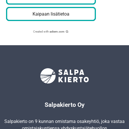
Kaipaan lisätietoa
Created with
askem.com
Salpakierto Oy
Salpakierto on 9 kunnan omistama osakeyhtiö, joka vastaa
omistajakuntiensa yhdyskunta­jätehuollon