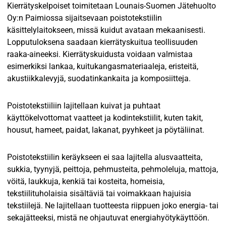
Kierrätyskelpoiset toimitetaan Lounais-Suomen Jätehuolto
Oy:n Paimiossa sijaitsevaan poistotekstiilin
käsittelylaitokseen, missä kuidut avataan mekaanisesti.
Lopputuloksena saadaan kierrätyskuitua teollisuuden
raaka-aineeksi. Kierrätyskuidusta voidaan valmistaa
esimerkiksi lankaa, kuitukangasmateriaaleja, eristeitä,
akustiikkalevyjä, suodatinkankaita ja komposiitteja.
Poistotekstiiliin lajitellaan kuivat ja puhtaat
käyttökelvottomat vaatteet ja kodintekstiilit, kuten takit,
housut, hameet, paidat, lakanat, pyyhkeet ja pöytäliinat.
Poistotekstiilin keräykseen ei saa lajitella alusvaatteita,
sukkia, tyynyjä, peittoja, pehmusteita, pehmoleluja, mattoja,
vöitä, laukkuja, kenkiä tai kosteita, homeisia,
tekstiilituholaisia sisältäviä tai voimakkaan hajuisia
tekstiilejä. Ne lajitellaan tuotteesta riippuen joko energia- tai
sekajätteeksi, mistä ne ohjautuvat energiahyötykäyttöön.