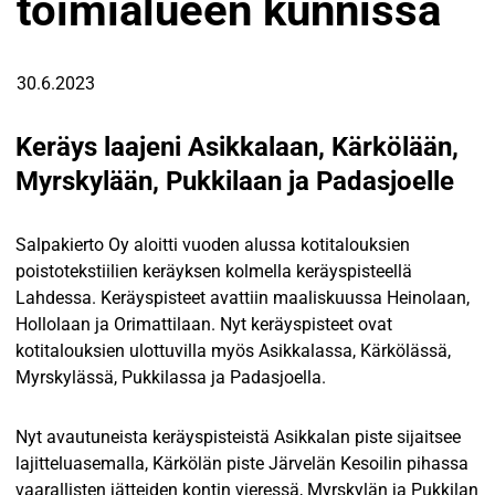
toimialueen kunnissa
30.6.2023
Keräys laajeni Asikkalaan, Kärkölään,
Myrskylään, Pukkilaan ja Padasjoelle
Salpakierto Oy aloitti vuoden alussa kotitalouksien
poistotekstiilien keräyksen kolmella keräyspisteellä
Lahdessa. Keräyspisteet avattiin maaliskuussa Heinolaan,
Hollolaan ja Orimattilaan. Nyt keräyspisteet ovat
kotitalouksien ulottuvilla myös Asikkalassa, Kärkölässä,
Myrskylässä, Pukkilassa ja Padasjoella.
Nyt avautuneista keräyspisteistä Asikkalan piste sijaitsee
lajitteluasemalla, Kärkölän piste Järvelän Kesoilin pihassa
vaarallisten jätteiden kontin vieressä, Myrskylän ja Pukkilan