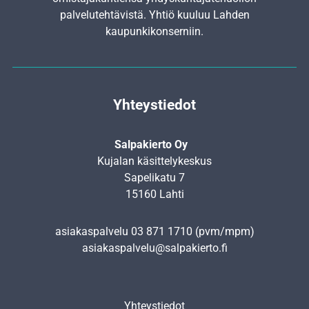
palvelutehtävistä. Yhtiö kuuluu Lahden
kaupunkikonserniin.
Yhteystiedot
Salpakierto Oy
Kujalan käsittelykeskus
Sapelikatu 7
15160 Lahti
asiakaspalvelu
03 871 1710
(pvm/mpm)
asiakaspalvelu@salpakierto.fi
Yhteystiedot