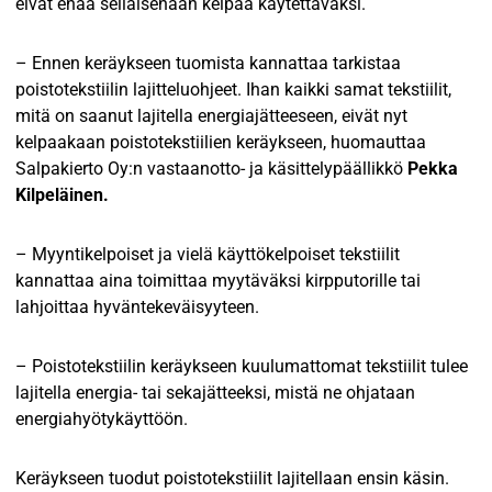
eivät enää sellaisenaan kelpaa käytettäväksi.
– Ennen keräykseen tuomista kannattaa tarkistaa
poistotekstiilin lajitteluohjeet. Ihan kaikki samat tekstiilit,
mitä on saanut lajitella energiajätteeseen, eivät nyt
kelpaakaan poistotekstiilien keräykseen, huomauttaa
Salpakierto Oy:n vastaanotto- ja käsittelypäällikkö
Pekka
Kilpeläinen.
– Myyntikelpoiset ja vielä käyttökelpoiset tekstiilit
kannattaa aina toimittaa myytäväksi kirpputorille tai
lahjoittaa hyväntekeväisyyteen.
– Poistotekstiilin keräykseen kuulumattomat tekstiilit tulee
lajitella energia- tai sekajätteeksi, mistä ne ohjataan
energiahyötykäyttöön.
Keräykseen tuodut poistotekstiilit lajitellaan ensin käsin.