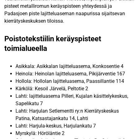
pisteet metalliromun keräyspisteen yhteydessä ja
Padasjoen piste lajitteluaseman naapurissa sijaitsevan
kierrätyskeskuksen tiloissa.
Poistotekstiilin keräyspisteet
toimialueella
Asikkala: Asikkalan lajitteluasema, Konkosentie 4
Heinola: Heinolan lajitteluasema, Pikijärventie 167
Hollola: Hollolan lajitteluasema, Paassillantie 114
Kärkölä: Kesoil Järvelä, Peltotie 2
Lahti: lajitteluasema Pilleri, Kujalan käsittelykeskus,
Sapelikatu 7
Lahti: Harjulan Setlementti ry:n Kierrätyskeskus
Patina, Katsastajankatu 14, Lahti
Lahti: Harjula-keskus, Harjulankatu 7
Myrskylä: Höröläntie 2