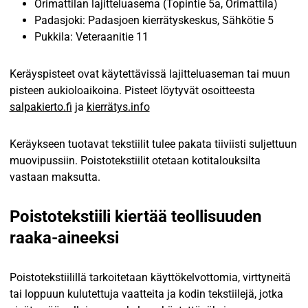
Orimattilan lajitteluasema (Topintie 5a, Orimattila)
Padasjoki: Padasjoen kierrätyskeskus, Sähkötie 5
Pukkila: Veteraanitie 11
Keräyspisteet ovat käytettävissä lajitteluaseman tai muun
pisteen aukioloaikoina. Pisteet löytyvät osoitteesta
salpakierto.fi
ja
kierrätys.info
Keräykseen tuotavat tekstiilit tulee pakata tiiviisti suljettuun
muovipussiin. Poistotekstiilit otetaan kotitalouksilta
vastaan maksutta.
Poistotekstiili kiertää teollisuuden
raaka-aineeksi
Poistotekstiilillä tarkoitetaan käyttökelvottomia, virttyneitä
tai loppuun kulutettuja vaatteita ja kodin tekstiilejä, jotka