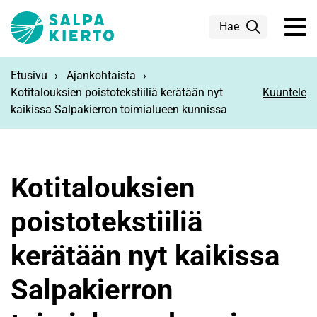
Siirry pääsisältöön
Hae
Etusivu
Ajankohtaista
Kotitalouksien poistotekstiiliä kerätään nyt
Kuuntele
kaikissa Salpakierron toimialueen kunnissa
Kotitalouksien
poistotekstiiliä
kerätään nyt kaikissa
Salpakierron