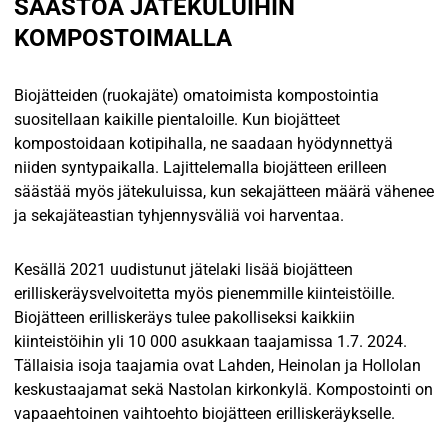
SÄÄSTÖÄ JÄTEKULUIHIN
KOMPOSTOIMALLA
Biojätteiden (ruokajäte) omatoimista kompostointia
suositellaan kaikille pientaloille. Kun biojätteet
kompostoidaan kotipihalla, ne saadaan hyödynnettyä
niiden syntypaikalla. Lajittelemalla biojätteen erilleen
säästää myös jätekuluissa, kun sekajätteen määrä vähenee
ja sekajäteastian tyhjennysväliä voi harventaa.
Kesällä 2021 uudistunut jätelaki lisää biojätteen
erilliskeräysvelvoitetta myös pienemmille kiinteistöille.
Biojätteen erilliskeräys tulee pakolliseksi kaikkiin
kiinteistöihin yli 10 000 asukkaan taajamissa 1.7. 2024.
Tällaisia isoja taajamia ovat Lahden, Heinolan ja Hollolan
keskustaajamat sekä Nastolan kirkonkylä. Kompostointi on
vapaaehtoinen vaihtoehto biojätteen erilliskeräykselle.