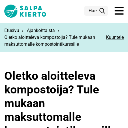
Siirry pääsisältöön
Hae
Etusivu
Ajankohtaista
Oletko aloitteleva kompostoija? Tule mukaan
Kuuntele
maksuttomalle kompostointikurssille
Oletko aloitteleva
kompostoija? Tule
mukaan
maksuttomalle