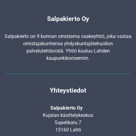
Salpakierto Oy
Salpakierto on 9 kunnan omistama osakeyhtiö, joka vastaa
omistajakuntiensa yhdyskunta­jätehuollon
palvelutehtävistä. Yhtiö kuuluu Lahden
kaupunkikonserniin.
Yhteystiedot
Salpakierto Oy
Kujalan käsittelykeskus
Sapelikatu 7
15160 Lahti