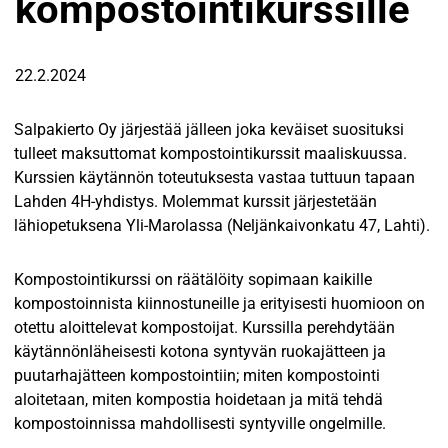
kompostointikurssille
22.2.2024
Salpakierto Oy järjestää jälleen joka keväiset suosituksi
tulleet maksuttomat kompostointikurssit maaliskuussa.
Kurssien käytännön toteutuksesta vastaa tuttuun tapaan
Lahden 4H-yhdistys. Molemmat kurssit järjestetään
lähiopetuksena Yli-Marolassa (Neljänkaivonkatu 47, Lahti).
Kompostointikurssi on räätälöity sopimaan kaikille
kompostoinnista kiinnostuneille ja erityisesti huomioon on
otettu aloittelevat kompostoijat. Kurssilla perehdytään
käytännönläheisesti kotona syntyvän ruokajätteen ja
puutarhajätteen kompostointiin; miten kompostointi
aloitetaan, miten kompostia hoidetaan ja mitä tehdä
kompostoinnissa mahdollisesti syntyville ongelmille.