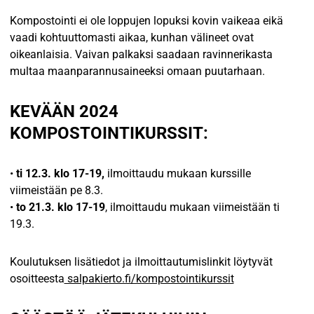
Kompostointi ei ole loppujen lopuksi kovin vaikeaa eikä
vaadi kohtuuttomasti aikaa, kunhan välineet ovat
oikeanlaisia. Vaivan palkaksi saadaan ravinnerikasta
multaa maanparannusaineeksi omaan puutarhaan.
KEVÄÄN 2024
KOMPOSTOINTIKURSSIT:
•
ti 12.3. klo 17-19,
ilmoittaudu mukaan kurssille
viimeistään pe 8.3.
•
to 21.3. klo 17-19
, ilmoittaudu mukaan viimeistään ti
19.3.
Koulutuksen lisätiedot ja ilmoittautumislinkit löytyvät
osoitteesta
salpakierto.fi/kompostointikurssit