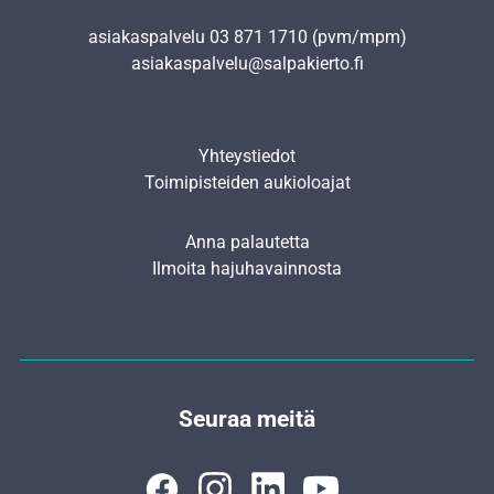
asiakaspalvelu
03 871 1710
(pvm/mpm)
asiakaspalvelu@salpakierto.fi
Yhteystiedot
Toimipisteiden aukioloajat
Anna palautetta
Ilmoita hajuhavainnosta
Seuraa meitä