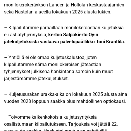
monilokerokeräyksen Lahden ja Hollolan keskustaajamien
sekä Nastolan alueella lokakuun 2025 alusta lukien.
– Kilpailutamme parhaillaan monilokeroastian kuljetuksia
eli astiatyhjennyksiä,
kertoo Salpakierto Oy:n
jätekuljetuksista vastaava palvelupäällikkö Toni Kranttila.
– Yhtiöllä ei ole omaa kuljetuskalustoa, joten
kilpailutamme nämä monilokeroisen jäteastian
tyhjennykset julkisena hankintana samoin kuin muut
järjestämämme jätekuljetukset.
– Kuljetusurakan urakka-aika on lokakuun 2025 alusta aina
vuoden 2028 loppuun saakka plus mahdollinen optiokausi.
– Toivomme kaikenkokoisia kuljetusyrityksiä
osallistumaan kilpailutukseen. Tarjouksia voi jättää 22.