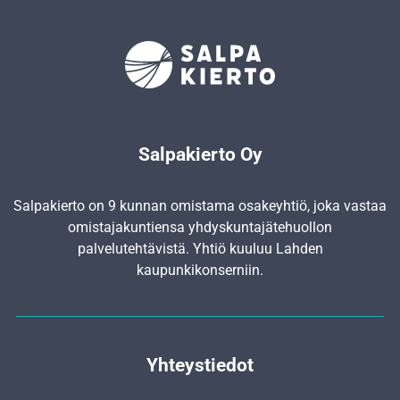
Salpakierto Oy
Salpakierto on 9 kunnan omistama osakeyhtiö, joka vastaa
omistajakuntiensa yhdyskunta­jätehuollon
palvelutehtävistä. Yhtiö kuuluu Lahden
kaupunkikonserniin.
Yhteystiedot