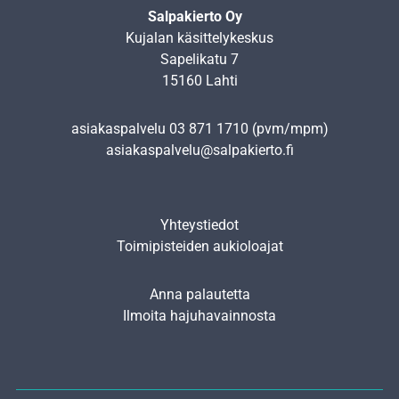
Salpakierto Oy
Kujalan käsittelykeskus
Sapelikatu 7
15160 Lahti
asiakaspalvelu
03 871 1710
(pvm/mpm)
asiakaspalvelu@salpakierto.fi
Yhteystiedot
Toimipisteiden aukioloajat
Anna palautetta
Ilmoita hajuhavainnosta