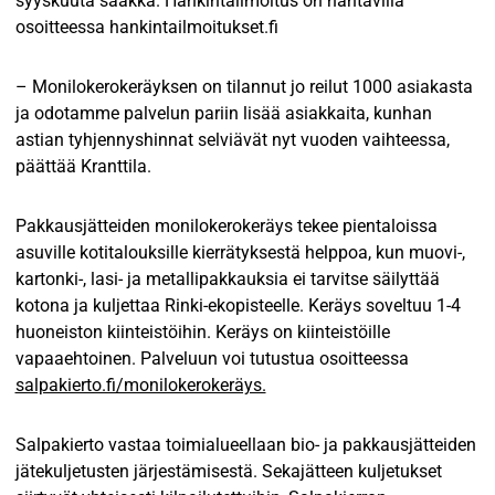
syyskuuta saakka. Hankintailmoitus on nähtävillä
osoitteessa hankintailmoitukset.fi
– Monilokerokeräyksen on tilannut jo reilut 1000 asiakasta
ja odotamme palvelun pariin lisää asiakkaita, kunhan
astian tyhjennyshinnat selviävät nyt vuoden vaihteessa,
päättää Kranttila.
Pakkausjätteiden monilokerokeräys tekee pientaloissa
asuville kotitalouksille kierrätyksestä helppoa, kun muovi-,
kartonki-, lasi- ja metallipakkauksia ei tarvitse säilyttää
kotona ja kuljettaa Rinki-ekopisteelle. Keräys soveltuu 1-4
huoneiston kiinteistöihin. Keräys on kiinteistöille
vapaaehtoinen. Palveluun voi tutustua osoitteessa
salpakierto.fi/monilokerokeräys.
Salpakierto vastaa toimialueellaan bio- ja pakkausjätteiden
jätekuljetusten järjestämisestä. Sekajätteen kuljetukset