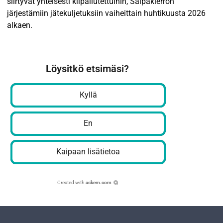
siirtyvät yhteisesti kilpailutettuihin, Salpakierron
järjestämiin jätekuljetuksiin vaiheittain huhtikuusta 2026
alkaen.
Löysitkö etsimäsi?
Kyllä
En
Kaipaan lisätietoa
Created with
askem.com