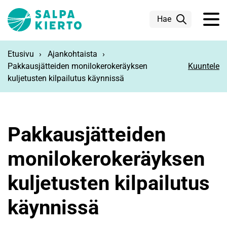
Siirry pääsisältöön
Hae
Etusivu
Ajankohtaista
Pakkausjätteiden monilokerokeräyksen
Kuuntele
kuljetusten kilpailutus käynnissä
Pakkausjätteiden
monilokerokeräyksen
kuljetusten kilpailutus
käynnissä