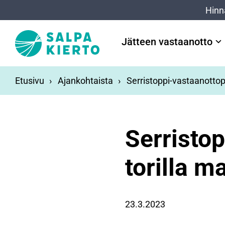
Siirry pääsisältöön
Hinn
Jätteen vastaanotto
Etusivu
Ajankohtaista
Serristoppi-vastaanottop
Serristo
torilla m
23.3.2023