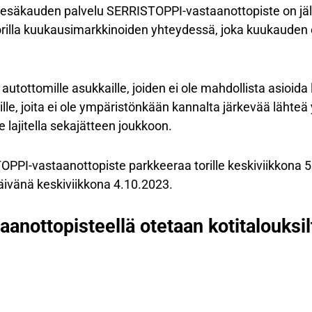
kesäkauden palvelu SERRISTOPPI-vastaanottopiste on jäll
illa kuukausimarkkinoiden yhteydessä, joka kuukauden 
utottomille asukkaille, joiden ei ole mahdollista asioida l
teille, joita ei ole ympäristönkään kannalta järkevää lähteä
ule lajitella sekajätteen joukkoon.
PI-vastaanottopiste parkkeeraa torille keskiviikkona 5.
ivänä keskiviikkona 4.10.2023.
nottopisteellä otetaan kotitalouksi