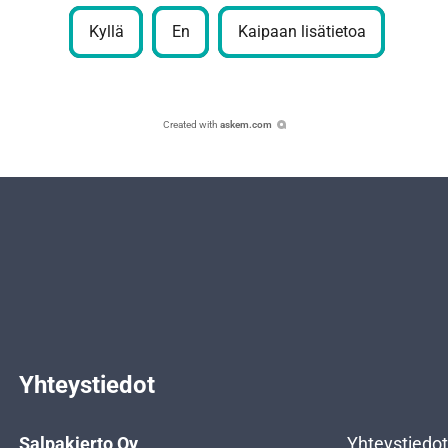
Kyllä
En
Kaipaan lisätietoa
Created with
askem.com
Yhteystiedot
Salpakierto Oy
Yhteystiedot