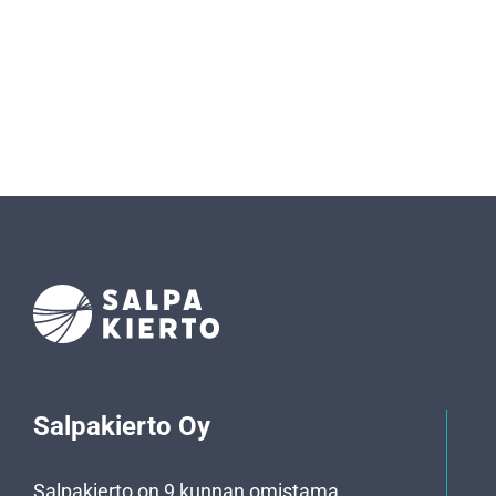
Salpakierto Oy
Salpakierto on 9 kunnan omistama