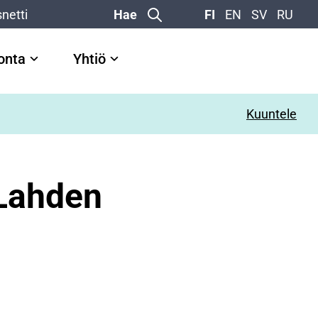
netti
Hae
FI
EN
SV
RU
vonta
Yhtiö
Kuuntele
 Lahden