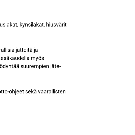
uslakat, kynsilakat, hiusvärit
lisia jätteitä ja
 kesäkaudella myös
hyödyntää suurempien jäte-
otto-ohjeet sekä vaarallisten