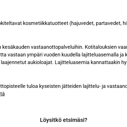
uokiteltavat kosmetiikkatuotteet (hajuvedet, partavedet, hi
 kesäkauden vastaanottopalveluihin. Kotitalouksien vaaral
tta vastaan ympäri vuoden kuudella lajitteluasemalla ja
a laajennetut aukioloajat. Lajitteluasemia kannattaakin 
opisteelle tuloa kyseisten jätteiden lajittelu- ja vastaan
ltä
Löysitkö etsimäsi?