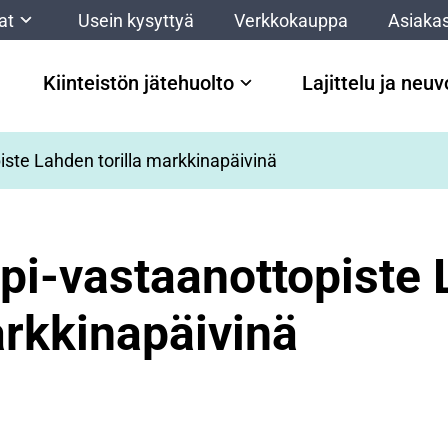
at
Usein kysyttyä
Verkkokauppa
Asiakas
Kiinteistön jätehuolto
Lajittelu ja neu
iste Lahden torilla markkinapäivinä
ppi-vastaanottopiste
arkkinapäivinä