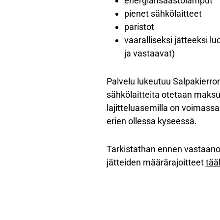
energiansäästölamput
pienet sähkölaitteet
paristot
vaaralliseksi jätteeksi l
ja vastaavat)
Palvelu lukeutuu Salpakierron
sähkölaitteita otetaan maksu
lajitteluasemilla on voimass
erien ollessa kyseessä.
Tarkistathan ennen vastaanott
jätteiden määrärajoitteet
tää