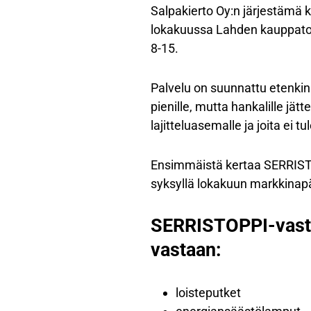
Salpakierto Oy:n järjestämä 
lokakuussa Lahden kauppator
8-15.
Palvelu on suunnattu etenkin a
pienille, mutta hankalille jät
lajitteluasemalle ja joita ei t
Ensimmäistä kertaa SERRISTOP
syksyllä lokakuun markkinapä
SERRISTOPPI-vastaa
vastaan:
loisteputket