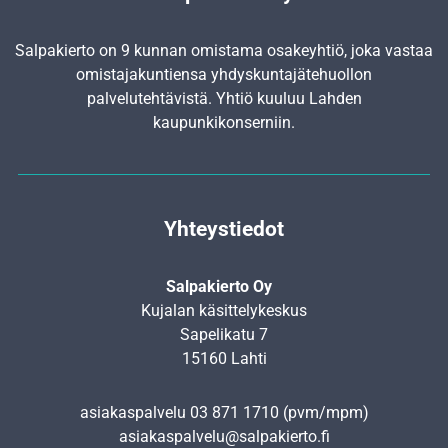
Salpakierto on 9 kunnan omistama osakeyhtiö, joka vastaa
omistajakuntiensa yhdyskunta­jätehuollon
palvelutehtävistä. Yhtiö kuuluu Lahden
kaupunkikonserniin.
Yhteystiedot
Salpakierto Oy
Kujalan käsittelykeskus
Sapelikatu 7
15160 Lahti
asiakaspalvelu
03 871 1710
(pvm/mpm)
asiakaspalvelu@salpakierto.fi