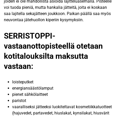
joiden ei ole mahdollista asioida lajitteluasemalla. Pisteelle
voi tuoda pieniä, mutta hankalia jätteitä, joita ei koskaan
saa lajitella sekajätteen joukkoon. Paikan päällä saa myös
neuvontaa jätehuollon kiperiin kysymyksiin.
SERRISTOPPI-
vastaanottopisteellä otetaan
kotitalouksilta maksutta
vastaan:
loisteputket
energiansäästölamput
pienet sähkölaitteet
paristot
vaaralliseksi jätteeksi luokiteltavat kosmetiikkatuotteet
(hajuvedet, partavedet, hiuslakat, kynsilakat, hiusvärit