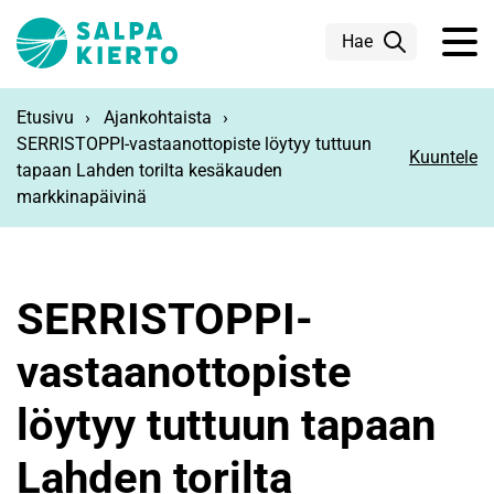
Siirry pääsisältöön
Hae
Etusivu
Ajankohtaista
SERRISTOPPI-vastaanottopiste löytyy tuttuun
Kuuntele
tapaan Lahden torilta kesäkauden
markkinapäivinä
SERRISTOPPI-
vastaanottopiste
löytyy tuttuun tapaan
Lahden torilta