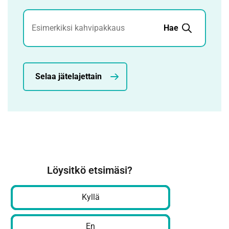
Jätehaku
Hae
Selaa jätelajettain
Löysitkö etsimäsi?
Kyllä
En