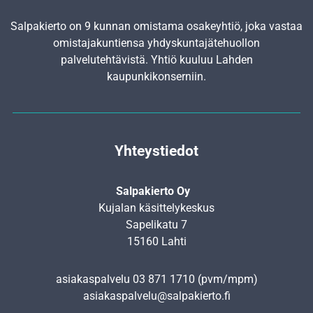
Salpakierto on 9 kunnan omistama osakeyhtiö, joka vastaa
omistajakuntiensa yhdyskunta­jätehuollon
palvelutehtävistä. Yhtiö kuuluu Lahden
kaupunkikonserniin.
Yhteystiedot
Salpakierto Oy
Kujalan käsittelykeskus
Sapelikatu 7
15160 Lahti
asiakaspalvelu
03 871 1710
(pvm/mpm)
asiakaspalvelu@salpakierto.fi