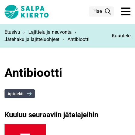
Siirry pääsisältöön
Hae
Etusivu
Lajittelu ja neuvonta
Kuuntele
Jätehaku ja lajitteluohjeet
Antibiootti
Antibiootti
Apteekit
Kuuluu seuraaviin jätelajeihin