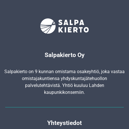
Salpakierto Oy
Salpakierto on 9 kunnan omistama osakeyhtiö, joka vastaa
omistajakuntiensa yhdyskunta­jätehuollon
palvelutehtävistä. Yhtiö kuuluu Lahden
kaupunkikonserniin.
Yhteystiedot