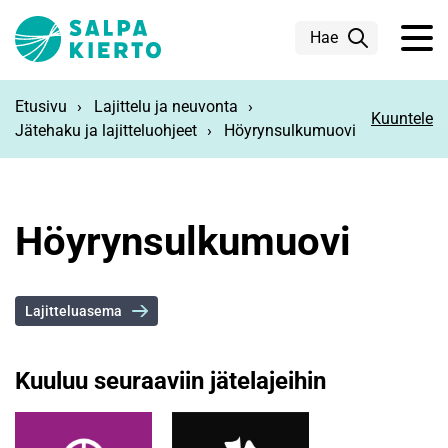
Siirry pääsisältöön
Hae
Etusivu
Lajittelu ja neuvonta
Kuuntele
Jätehaku ja lajitteluohjeet
Höyrynsulkumuovi
Höyrynsulkumuovi
Lajitteluasema
Kuuluu seuraaviin jätelajeihin