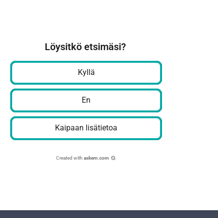
Löysitkö etsimäsi?
Kyllä
En
Kaipaan lisätietoa
Created with
askem.com