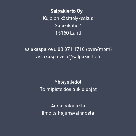
Salpakierto Oy
Kujalan käsittelykeskus
Sapelikatu 7
15160 Lahti
asiakaspalvelu
03 871 1710
(pvm/mpm)
asiakaspalvelu@salpakierto.fi
Yhteystiedot
Toimipisteiden aukioloajat
Anna palautetta
Ilmoita hajuhavainnosta