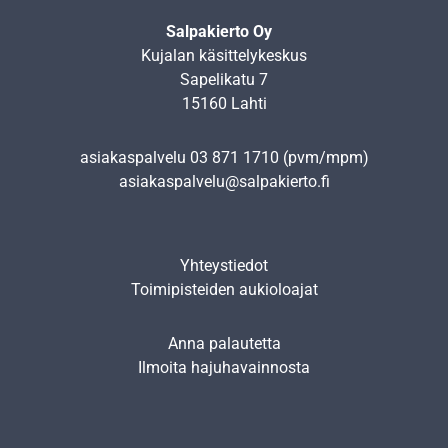
Salpakierto Oy
Kujalan käsittelykeskus
Sapelikatu 7
15160 Lahti
asiakaspalvelu
03 871 1710
(pvm/mpm)
asiakaspalvelu@salpakierto.fi
Yhteystiedot
Toimipisteiden aukioloajat
Anna palautetta
Ilmoita hajuhavainnosta