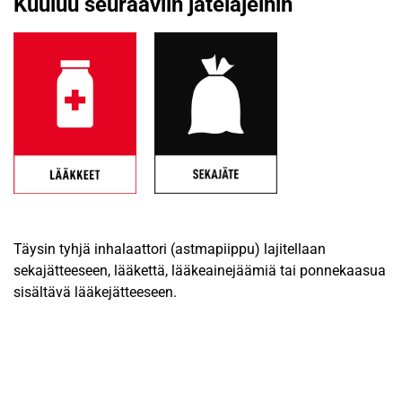
Kuuluu seuraaviin jätelajeihin
Täysin tyhjä inhalaattori (astmapiippu) lajitellaan
sekajätteeseen, lääkettä, lääkeainejäämiä tai ponnekaasua
sisältävä lääkejätteeseen.