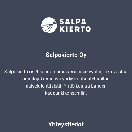
Salpakierto Oy
Salpakierto on 9 kunnan omistama osakeyhtiö, joka vastaa
omistajakuntiensa yhdyskunta­jätehuollon
palvelutehtävistä. Yhtiö kuuluu Lahden
kaupunkikonserniin.
Yhteystiedot