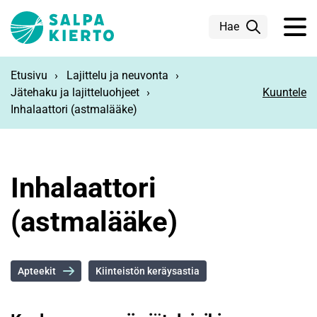
Siirry pääsisältöön
Hae
Etusivu
Lajittelu ja neuvonta
Jätehaku ja lajitteluohjeet
Kuuntele
Inhalaattori (astmalääke)
Inhalaattori
(astmalääke)
Apteekit
Kiinteistön keräysastia