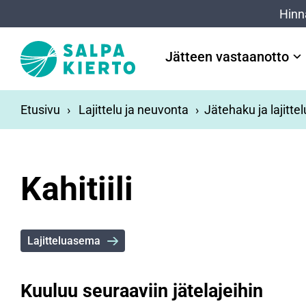
Siirry pääsisältöön
Hinn
Jätteen vastaanotto
Etusivu
Lajittelu ja neuvonta
Jätehaku ja lajitte
Kahitiili
Lajitteluasema
Kuuluu seuraaviin jätelajeihin