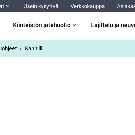
at
Usein kysyttyä
Verkkokauppa
Asiakas
Kiinteistön jätehuolto
Lajittelu ja neu
luohjeet
Kahitiili