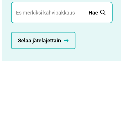
Jätehaku
Hae
Selaa jätelajettain