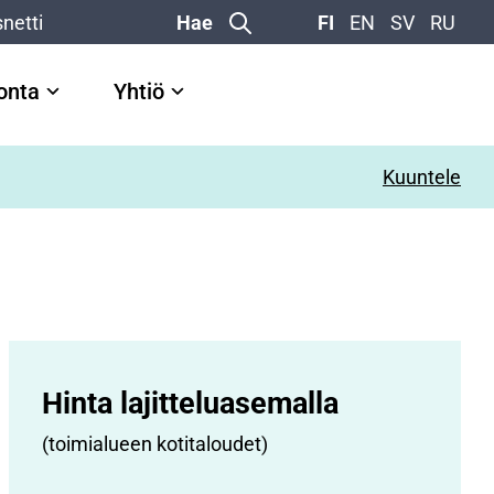
netti
Hae
FI
EN
SV
RU
vonta
Yhtiö
Kuuntele
Hinta lajittelu­asemalla
(toimialueen kotitaloudet)