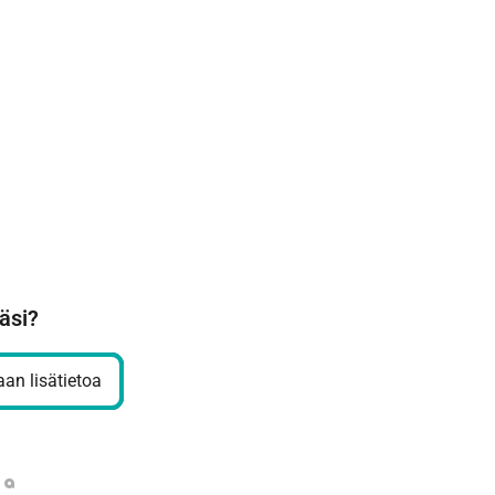
äsi?
an lisätietoa