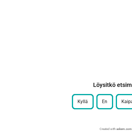
Löysitkö etsim
Kyllä
En
Kaipa
Created with
askem.com