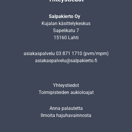
Salpakierto Oy
Kujalan käsittelykeskus
Sapelikatu 7
15160 Lahti
asiakaspalvelu
03 871 1710
(pvm/mpm)
asiakaspalvelu@salpakierto.fi
Yhteystiedot
Toimipisteiden aukioloajat
Anna palautetta
Ilmoita hajuhavainnosta