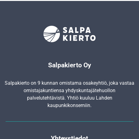
Salpakierto Oy
Salpakierto on 9 kunnan omistama osakeyhtiö, joka vastaa
omistajakuntiensa yhdyskunta­jätehuollon
palvelutehtävistä. Yhtiö kuuluu Lahden
kaupunkikonserniin.
Yhteystiedot