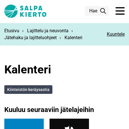
Siirry pääsisältöön
Hae
Etusivu
Lajittelu ja neuvonta
Kuuntele
Jätehaku ja lajitteluohjeet
Kalenteri
Kalenteri
Kiinteistön keräysastia
Kuuluu seuraaviin jätelajeihin