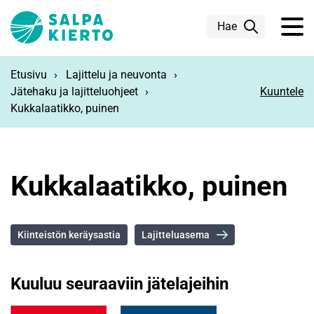
Siirry pääsisältöön
Hae
Etusivu
Lajittelu ja neuvonta
Jätehaku ja lajitteluohjeet
Kuuntele
Kukkalaatikko, puinen
Kukkalaatikko, puinen
Kiinteistön keräysastia
Lajitteluasema
Kuuluu seuraaviin jätelajeihin