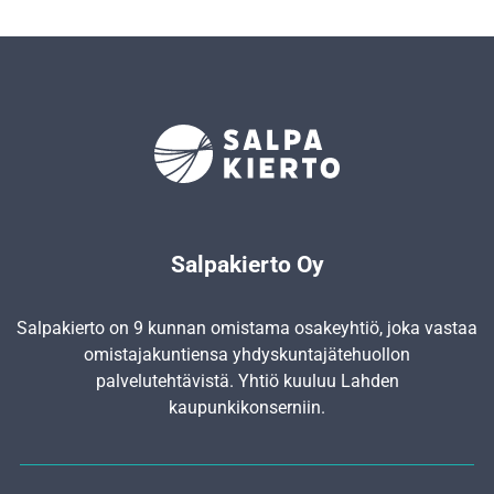
Salpakierto Oy
Salpakierto on 9 kunnan omistama osakeyhtiö, joka vastaa
omistajakuntiensa yhdyskunta­jätehuollon
palvelutehtävistä. Yhtiö kuuluu Lahden
kaupunkikonserniin.