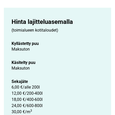
Hinta lajittelu­asemalla
(toimialueen kotitaloudet)
Kyllästetty puu
Maksuton
Käsitelty puu
Maksuton
Sekajäte
6,00 €/alle 200l
12,00 €/200-400l
18,00 €/400-600l
24,00 €/600-800l
3
30,00 €/m