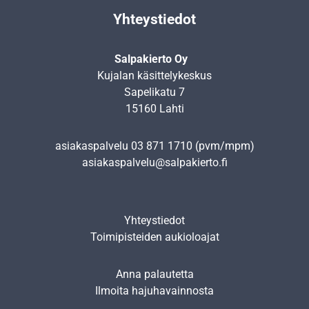
Yhteystiedot
Salpakierto Oy
Kujalan käsittelykeskus
Sapelikatu 7
15160 Lahti
asiakaspalvelu
03 871 1710
(pvm/mpm)
asiakaspalvelu@salpakierto.fi
Yhteystiedot
Toimipisteiden aukioloajat
Anna palautetta
Ilmoita hajuhavainnosta