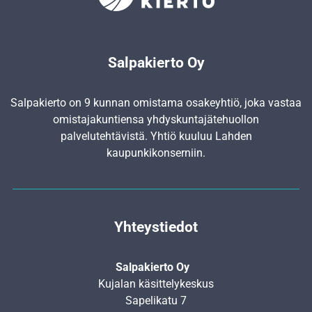
Salpakierto Oy
Salpakierto on 9 kunnan omistama osakeyhtiö, joka vastaa
omistajakuntiensa yhdyskunta­jätehuollon
palvelutehtävistä. Yhtiö kuuluu Lahden
kaupunkikonserniin.
Yhteystiedot
Salpakierto Oy
Kujalan käsittelykeskus
Sapelikatu 7