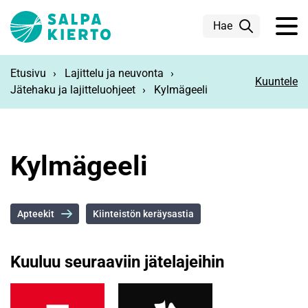
Siirry pääsisältöön
Hae
Etusivu
Lajittelu ja neuvonta
Kuuntele
Jätehaku ja lajitteluohjeet
Kylmägeeli
Kylmägeeli
Apteekit
Kiinteistön keräysastia
Kuuluu seuraaviin jätelajeihin