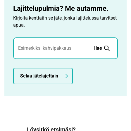
Lajittelupulmia? Me autamme.
Kirjoita kenttään se jäte, jonka lajittelussa tarvitset
apua.
Jätehaku
Hae
Selaa jätelajettain
Löysitkö etsimäsi?