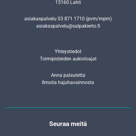
15160 Lahti
asiakaspalvelu
03 871 1710
(pvm/mpm)
asiakaspalvelu@salpakierto.fi
Yhteystiedot
Toimipisteiden aukioloajat
Anna palautetta
Ilmoita hajuhavainnosta
Seuraa meitä