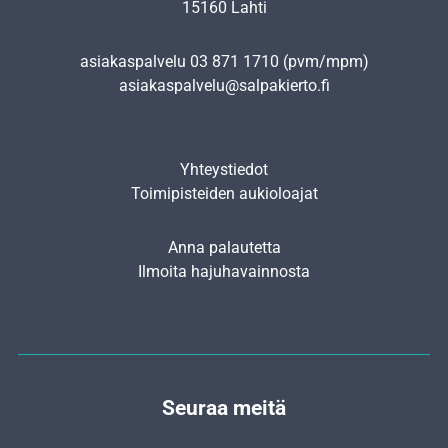
15160 Lahti
asiakaspalvelu
03 871 1710
(pvm/mpm)
asiakaspalvelu@salpakierto.fi
Yhteystiedot
Toimipisteiden aukioloajat
Anna palautetta
Ilmoita hajuhavainnosta
Seuraa meitä