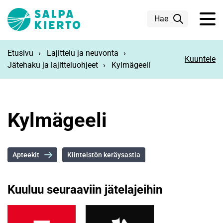
Siirry pääsisältöön
Hae
Etusivu
Lajittelu ja neuvonta
Kuuntele
Jätehaku ja lajitteluohjeet
Kylmägeeli
Kylmägeeli
Apteekit
Kiinteistön keräysastia
Kuuluu seuraaviin jätelajeihin