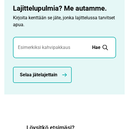
Lajittelupulmia? Me autamme.
Kirjoita kenttään se jäte, jonka lajittelussa tarvitset
apua.
Jätehaku
Hae
Selaa jätelajettain
Löysitkö etsimäsi?