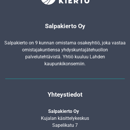
Salpakierto Oy
Salpakierto on 9 kunnan omistama osakeyhtiö, joka vastaa
omistajakuntiensa yhdyskunta­jätehuollon
palvelutehtävistä. Yhtiö kuuluu Lahden
kaupunkikonserniin.
Yhteystiedot
Salpakierto Oy
Kujalan käsittelykeskus
Sapelikatu 7