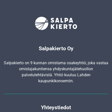
Salpakierto Oy
Salpakierto on 9 kunnan omistama osakeyhtiö, joka vastaa
omistajakuntiensa yhdyskunta­jätehuollon
palvelutehtävistä. Yhtiö kuuluu Lahden
kaupunkikonserniin.
Yhteystiedot