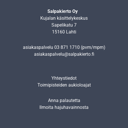
Salpakierto Oy
Kujalan käsittelykeskus
Sapelikatu 7
15160 Lahti
asiakaspalvelu
03 871 1710
(pvm/mpm)
asiakaspalvelu@salpakierto.fi
Yhteystiedot
Toimipisteiden aukioloajat
Anna palautetta
Ilmoita hajuhavainnosta