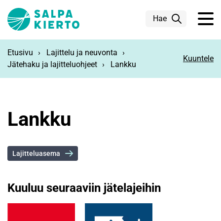
Siirry pääsisältöön
Hae
Etusivu
Lajittelu ja neuvonta
Kuuntele
Jätehaku ja lajitteluohjeet
Lankku
Lankku
Lajitteluasema
Kuuluu seuraaviin jätelajeihin