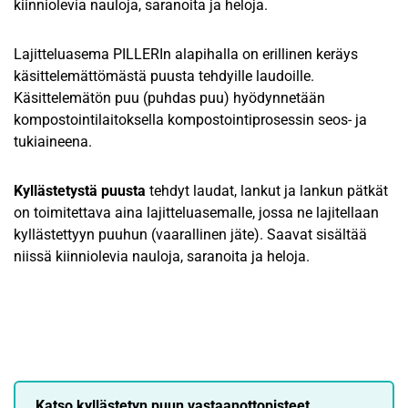
kiinniolevia nauloja, saranoita ja heloja.
Lajitteluasema PILLERIn alapihalla on erillinen keräys
käsittelemättömästä puusta tehdyille laudoille.
Käsittelemätön puu (puhdas puu) hyödynnetään
kompostointilaitoksella kompostointiprosessin seos- ja
tukiaineena.
Kyllästetystä puusta
tehdyt laudat, lankut ja lankun pätkät
on toimitettava aina lajitteluasemalle, jossa ne lajitellaan
kyllästettyyn puuhun (vaarallinen jäte). Saavat sisältää
niissä kiinniolevia nauloja, saranoita ja heloja.
Katso kyllästetyn puun vastaanottopisteet