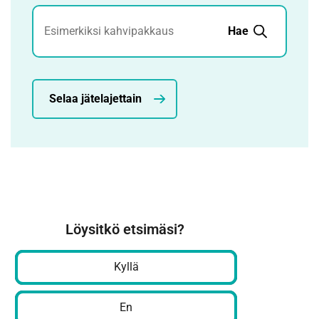
Jätehaku
Hae
Selaa jätelajettain
Löysitkö etsimäsi?
Kyllä
En