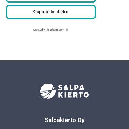
Kaipaan lisätietoa
Created with
askem.com
Salpakierto Oy