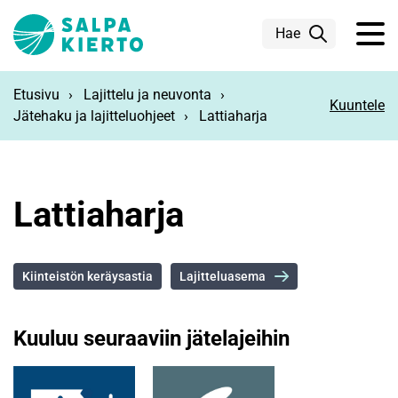
Siirry pääsisältöön
Hae
Etusivu
Lajittelu ja neuvonta
Kuuntele
Jätehaku ja lajitteluohjeet
Lattiaharja
Lattiaharja
Kiinteistön keräysastia
Lajitteluasema
Kuuluu seuraaviin jätelajeihin