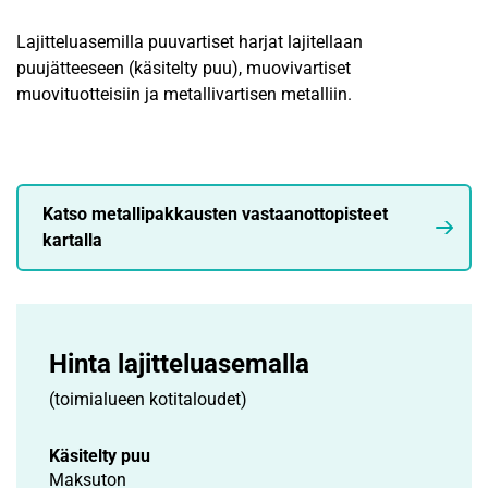
Lajitteluasemilla puuvartiset harjat lajitellaan
puujätteeseen (käsitelty puu), muovivartiset
muovituotteisiin ja metallivartisen metalliin.
Katso metallipakkausten vastaanottopisteet
kartalla
Hinta lajittelu­asemalla
(toimialueen kotitaloudet)
Käsitelty puu
Maksuton