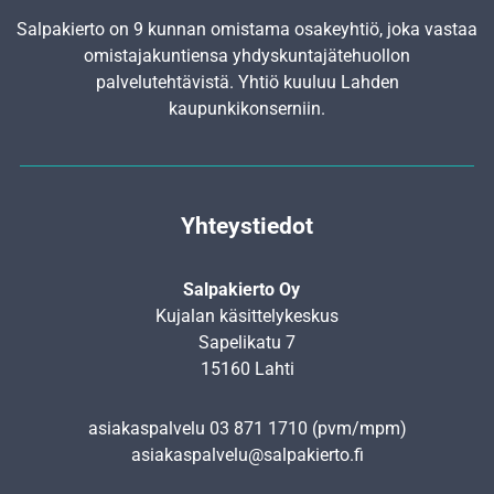
Salpakierto on 9 kunnan omistama osakeyhtiö, joka vastaa
omistajakuntiensa yhdyskunta­jätehuollon
palvelutehtävistä. Yhtiö kuuluu Lahden
kaupunkikonserniin.
Yhteystiedot
Salpakierto Oy
Kujalan käsittelykeskus
Sapelikatu 7
15160 Lahti
asiakaspalvelu
03 871 1710
(pvm/mpm)
asiakaspalvelu@salpakierto.fi