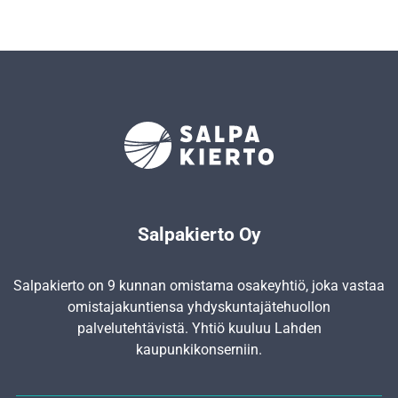
Salpakierto Oy
Salpakierto on 9 kunnan omistama osakeyhtiö, joka vastaa
omistajakuntiensa yhdyskunta­jätehuollon
palvelutehtävistä. Yhtiö kuuluu Lahden
kaupunkikonserniin.