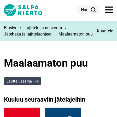
Siirry pääsisältöön
Hae
Etusivu
Lajittelu ja neuvonta
Kuuntele
Jätehaku ja lajitteluohjeet
Maalaamaton puu
Maalaamaton puu
Lajitteluasema
Kuuluu seuraaviin jätelajeihin