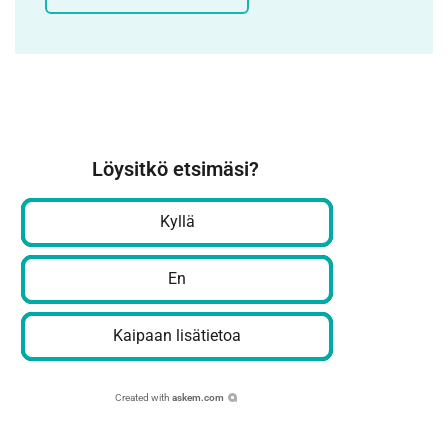
Löysitkö etsimäsi?
Kyllä
En
Kaipaan lisätietoa
Created with
askem.com