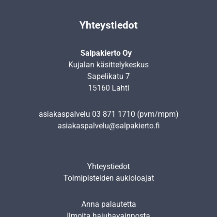
Yhteystiedot
Salpakierto Oy
Kujalan käsittelykeskus
Sapelikatu 7
15160 Lahti
asiakaspalvelu
03 871 1710
(pvm/mpm)
asiakaspalvelu@salpakierto.fi
Yhteystiedot
Toimipisteiden aukioloajat
Anna palautetta
Ilmoita hajuhavainnosta