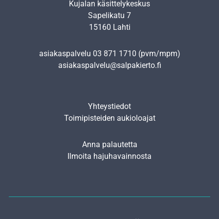
Kujalan käsittelykeskus
Sapelikatu 7
15160 Lahti
asiakaspalvelu
03 871 1710
(pvm/mpm)
asiakaspalvelu@salpakierto.fi
Yhteystiedot
Toimipisteiden aukioloajat
Anna palautetta
Ilmoita hajuhavainnosta