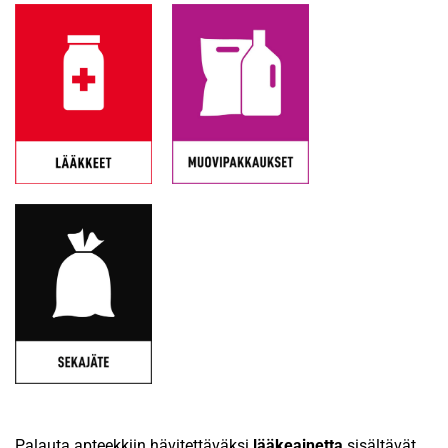
Palauta apteekkiin hävitettäväksi
lääkeainetta
sisältävät