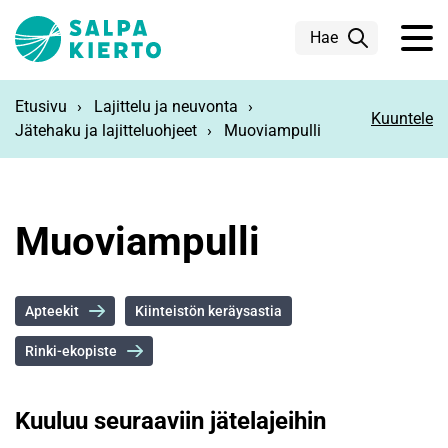
Siirry pääsisältöön
Hae
Etusivu
Lajittelu ja neuvonta
Kuuntele
Jätehaku ja lajitteluohjeet
Muoviampulli
Muoviampulli
Apteekit
Kiinteistön keräysastia
Rinki-ekopiste
Kuuluu seuraaviin jätelajeihin