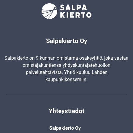
Salpakierto Oy
Salpakierto on 9 kunnan omistama osakeyhtiö, joka vastaa
omistajakuntiensa yhdyskunta­jätehuollon
palvelutehtävistä. Yhtiö kuuluu Lahden
kaupunkikonserniin.
Yhteystiedot
Salpakierto Oy