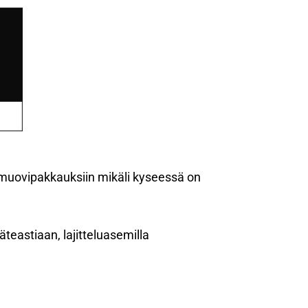
an muovipakkauksiin mikäli kyseessä on
äteastiaan, lajitteluasemilla