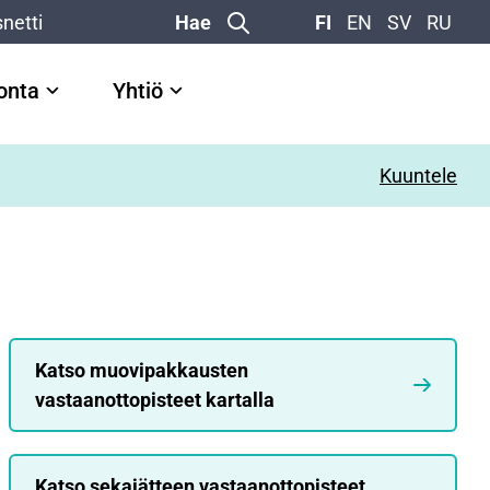
netti
Hae
FI
EN
SV
RU
vonta
Yhtiö
Kuuntele
Katso muovipakkausten
vastaanottopisteet kartalla
Katso sekajätteen vastaanottopisteet