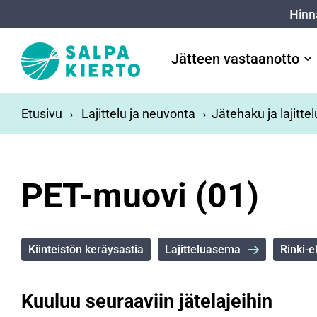
Siirry pääsisältöön
Hinn
Jätteen vastaanotto
Etusivu
Lajittelu ja neuvonta
Jätehaku ja lajitte
PET-muovi (01)
Kiinteistön keräysastia
Lajitteluasema
Rinki-e
Kuuluu seuraaviin jätelajeihin