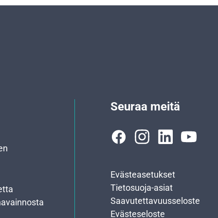
Seuraa meitä
en
Evästeasetukset
Tietosuoja-asiat
etta
Saavutettavuusseloste
havainnosta
Evästeseloste