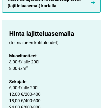
(lajitteluasemat) kartalla
Hinta lajittelu­asemalla
(toimialueen kotitaloudet)
Muovituotteet
3,00 €/ alle 200l
3
8,00 €/m
Sekajäte
6,00 €/alle 200l
12,00 €/200-400l
18,00 €/400-600l
24,00 €/600-800l