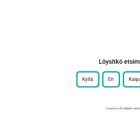
Löysitkö etsim
Kyllä
En
Kaipa
Created with
askem.com