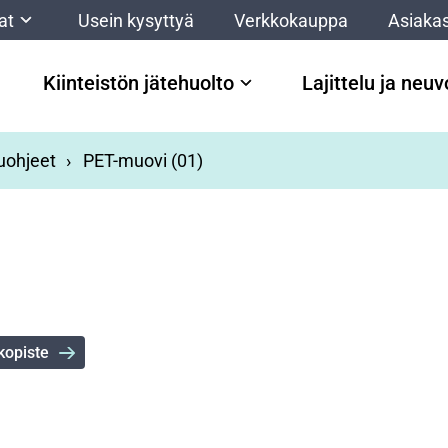
at
Usein kysyttyä
Verkkokauppa
Asiakas
Kiinteistön jätehuolto
Lajittelu ja neu
luohjeet
PET-muovi (01)
kopiste