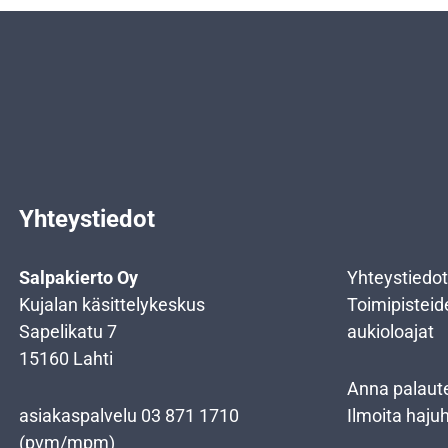
Yhteystiedot
Salpakierto Oy
Yhteystiedot
Kujalan käsittelykeskus
Toimipisteid
Sapelikatu 7
aukioloajat
15160 Lahti
Anna palaut
asiakaspalvelu
03 871 1710
Ilmoita haju
(pvm/mpm)