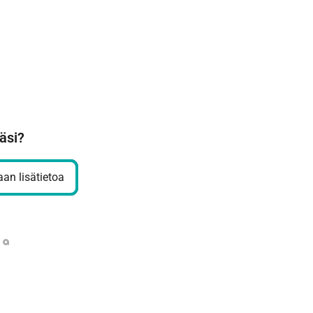
äsi?
an lisätietoa