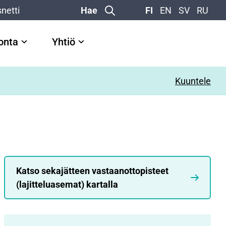
netti
Hae
FI
EN
SV
RU
vonta
Yhtiö
Kuuntele
Katso sekajätteen vastaanottopisteet
(lajitteluasemat) kartalla