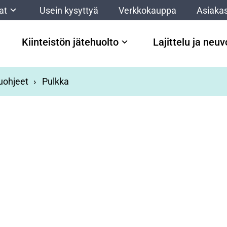
at
Usein kysyttyä
Verkkokauppa
Asiakas
Kiinteistön jätehuolto
Lajittelu ja neu
luohjeet
Pulkka