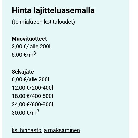
Hinta lajittelu­asemalla
(toimialueen kotitaloudet)
Muovituotteet
3,00 €/ alle 200l
3
8,00 €/m
Sekajäte
6,00 €/alle 200l
12,00 €/200-400l
18,00 €/400-600l
24,00 €/600-800l
3
30,00 €/m
ks. hinnasto ja maksaminen