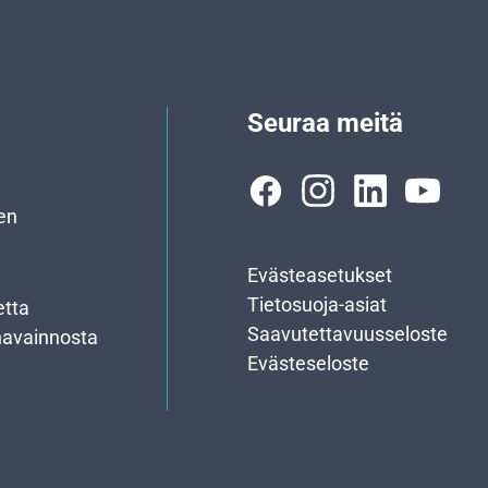
Seuraa meitä
en
Evästeasetukset
Tietosuoja-asiat
etta
Saavutettavuusseloste
havainnosta
Evästeseloste