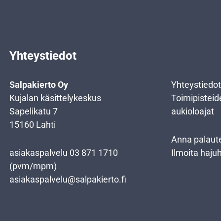
Yhteystiedot
Salpakierto Oy
Yhteystiedot
Kujalan käsittelykeskus
Toimipisteid
Sapelikatu 7
aukioloajat
15160 Lahti
Anna palaut
asiakaspalvelu
03 871 1710
Ilmoita haju
(pvm/mpm)
asiakaspalvelu@salpakierto.fi