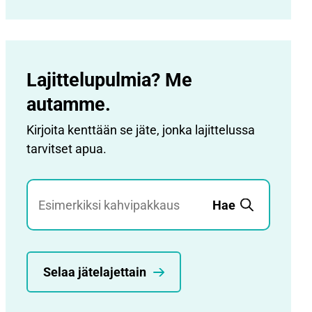
Lajittelupulmia? Me
autamme.
Kirjoita kenttään se jäte, jonka lajittelussa
tarvitset apua.
Jätehaku
Hae
Selaa jätelajettain