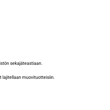
teistön sekajäteastiaan.
 lajitellaan muovituotteisiin.