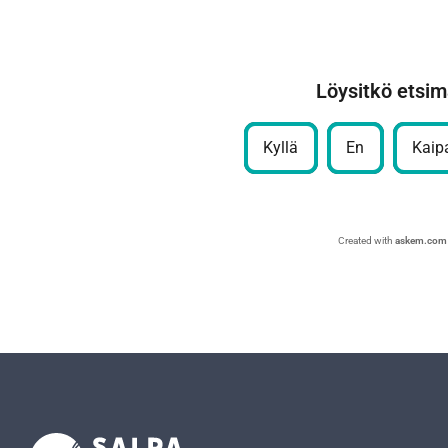
Löysitkö etsim
Kyllä
En
Kaipa
Created with
askem.com