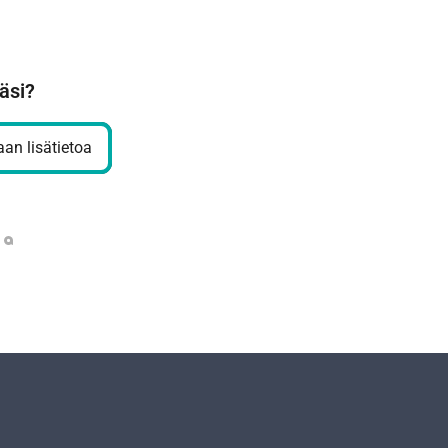
äsi?
an lisätietoa