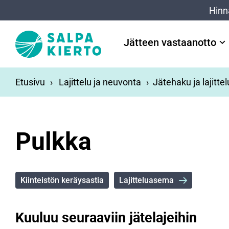
Siirry pääsisältöön
Hinn
Jätteen vastaanotto
Etusivu
Lajittelu ja neuvonta
Jätehaku ja lajitte
Pulkka
Kiinteistön keräysastia
Lajitteluasema
Kuuluu seuraaviin jätelajeihin