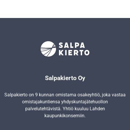
Salpakierto Oy
Salpakierto on 9 kunnan omistama osakeyhtiö, joka vastaa
omistajakuntiensa yhdyskunta­jätehuollon
palvelutehtävistä. Yhtiö kuuluu Lahden
kaupunkikonserniin.