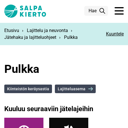
Siirry pääsisältöön
Hae
Etusivu
Lajittelu ja neuvonta
Kuuntele
Jätehaku ja lajitteluohjeet
Pulkka
Pulkka
Kiinteistön keräysastia
Lajitteluasema
Kuuluu seuraaviin jätelajeihin