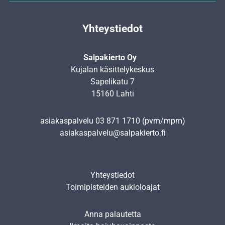
Yhteystiedot
Salpakierto Oy
Kujalan käsittelykeskus
Sapelikatu 7
15160 Lahti
asiakaspalvelu
03 871 1710
(pvm/mpm)
asiakaspalvelu@salpakierto.fi
Yhteystiedot
Toimipisteiden aukioloajat
Anna palautetta