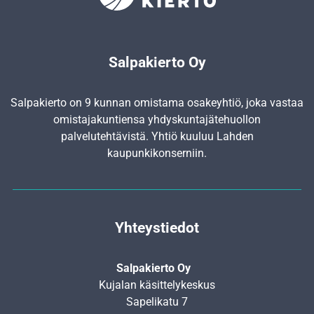
Salpakierto Oy
Salpakierto on 9 kunnan omistama osakeyhtiö, joka vastaa
omistajakuntiensa yhdyskunta­jätehuollon
palvelutehtävistä. Yhtiö kuuluu Lahden
kaupunkikonserniin.
Yhteystiedot
Salpakierto Oy
Kujalan käsittelykeskus
Sapelikatu 7