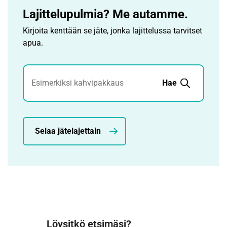
Lajittelupulmia? Me autamme.
Kirjoita kenttään se jäte, jonka lajittelussa tarvitset
apua.
Jätehaku
Hae
Selaa jätelajettain
Löysitkö etsimäsi?