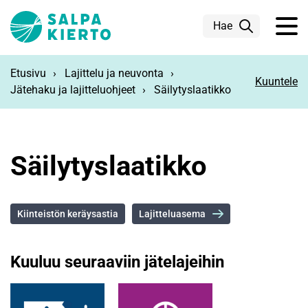
Siirry pääsisältöön
Hae
Etusivu
Lajittelu ja neuvonta
Kuuntele
Jätehaku ja lajitteluohjeet
Säilytyslaatikko
Säilytyslaatikko
Kiinteistön keräysastia
Lajitteluasema
Kuuluu seuraaviin jätelajeihin