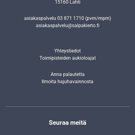
15160 Lahti
asiakaspalvelu
03 871 1710
(pvm/mpm)
asiakaspalvelu@salpakierto.fi
Yhteystiedot
Toimipisteiden aukioloajat
Anna palautetta
Ilmoita hajuhavainnosta
Seuraa meitä