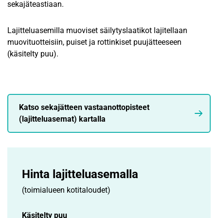
sekajäteastiaan.
Lajitteluasemilla muoviset säilytyslaatikot lajitellaan
muovituotteisiin, puiset ja rottinkiset puujätteeseen
(käsitelty puu).
Katso sekajätteen vastaanottopisteet
(lajitteluasemat) kartalla
Hinta lajittelu­asemalla
(toimialueen kotitaloudet)
Käsitelty puu