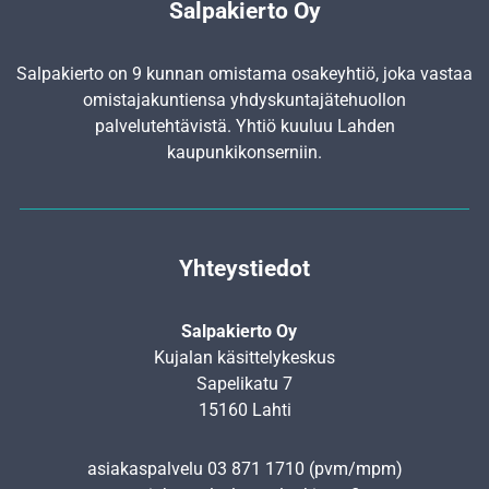
Salpakierto Oy
Salpakierto on 9 kunnan omistama osakeyhtiö, joka vastaa
omistajakuntiensa yhdyskunta­jätehuollon
palvelutehtävistä. Yhtiö kuuluu Lahden
kaupunkikonserniin.
Yhteystiedot
Salpakierto Oy
Kujalan käsittelykeskus
Sapelikatu 7
15160 Lahti
asiakaspalvelu
03 871 1710
(pvm/mpm)