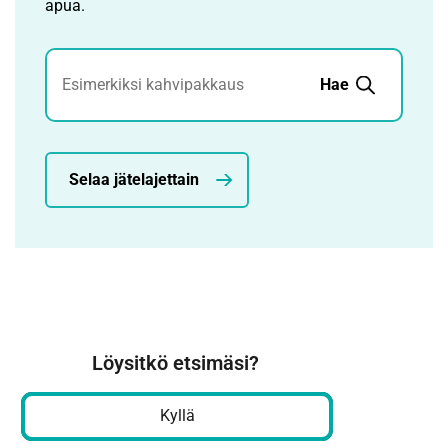
apua.
Jätehaku
Hae
Selaa jätelajettain
Löysitkö etsimäsi?
Kyllä