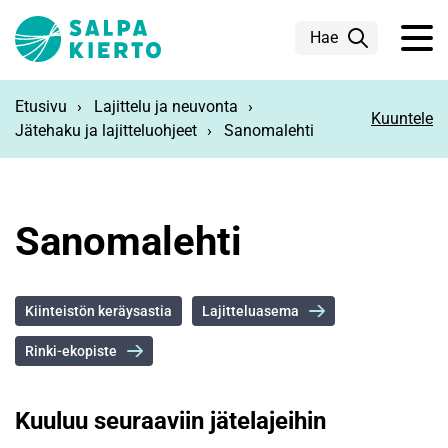
Siirry pääsisältöön
Hae
Etusivu
Lajittelu ja neuvonta
Kuuntele
Jätehaku ja lajitteluohjeet
Sanomalehti
Sanomalehti
Kiinteistön keräysastia
Lajitteluasema
Rinki-ekopiste
Kuuluu seuraaviin jätelajeihin