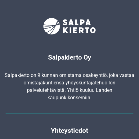
Salpakierto Oy
Salpakierto on 9 kunnan omistama osakeyhtiö, joka vastaa
omistajakuntiensa yhdyskunta­jätehuollon
palvelutehtävistä. Yhtiö kuuluu Lahden
kaupunkikonserniin.
Yhteystiedot