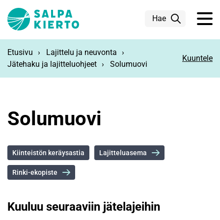
Siirry pääsisältöön
Hae
Etusivu
Lajittelu ja neuvonta
Kuuntele
Jätehaku ja lajitteluohjeet
Solumuovi
Solumuovi
Kiinteistön keräysastia
Lajitteluasema
Rinki-ekopiste
Kuuluu seuraaviin jätelajeihin