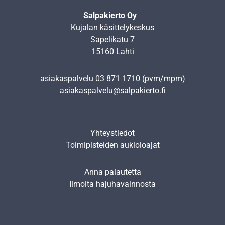
Salpakierto Oy
Kujalan käsittelykeskus
Sapelikatu 7
15160 Lahti
asiakaspalvelu
03 871 1710
(pvm/mpm)
asiakaspalvelu@salpakierto.fi
Yhteystiedot
Toimipisteiden aukioloajat
Anna palautetta
Ilmoita hajuhavainnosta