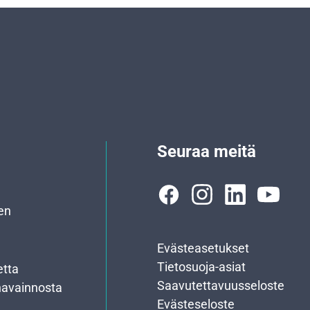
Seuraa meitä
en
Evästeasetukset
Tietosuoja-asiat
etta
Saavutettavuusseloste
havainnosta
Evästeseloste