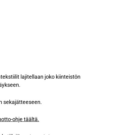
stiilit lajitellaan joko kiinteistön
räykseen.
an sekajätteeseen.
otto-ohje täältä.