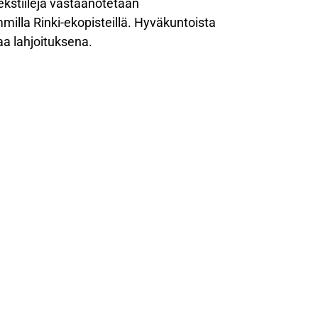
tekstiilejä vastaanotetaan
mmilla Rinki-ekopisteillä. Hyväkuntoista
aa lahjoituksena.