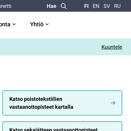
netti
Hae
FI
EN
SV
RU
vonta
Yhtiö
Kuuntele
Katso poistotekstiilien
vastaanottopisteet kartalla
Katso sekajätteen vastaanottopisteet