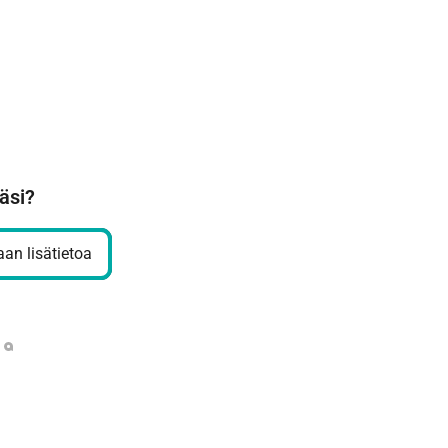
äsi?
an lisätietoa