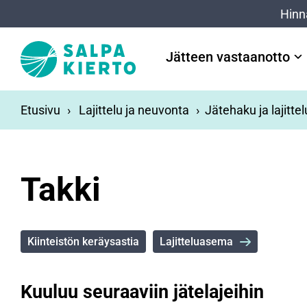
Siirry pääsisältöön
Hinn
Jätteen vastaanotto
Etusivu
Lajittelu ja neuvonta
Jätehaku ja lajitte
Takki
Kiinteistön keräysastia
Lajitteluasema
Kuuluu seuraaviin jätelajeihin