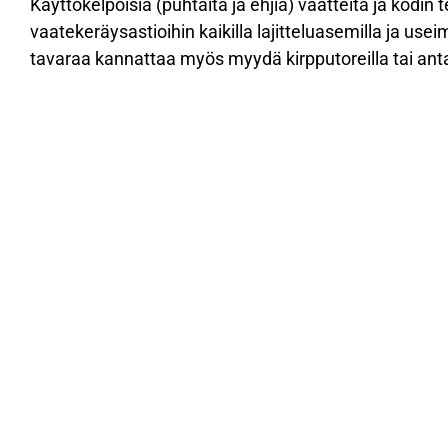
Käyttökelpoisia (puhtaita ja ehjiä) vaatteita ja kodin 
vaatekeräysastioihin kaikilla lajitteluasemilla ja usei
tavaraa kannattaa myös myydä kirpputoreilla tai ant