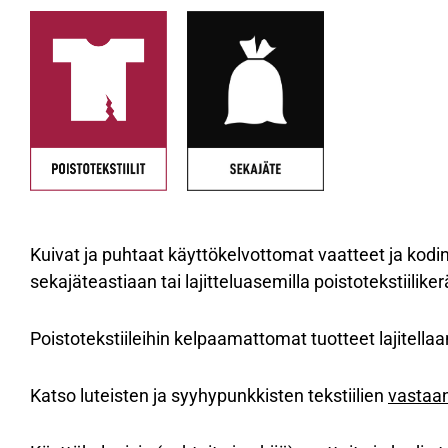
Kuivat ja puhtaat käyttökelvottomat vaatteet ja kodintek
sekajäteastiaan tai lajitteluasemilla poistotekstiilike
Poistotekstiileihin kelpaamattomat tuotteet lajitella
Katso luteisten ja syyhypunkkisten tekstiilien
vastaan