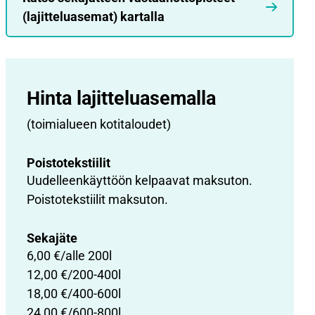
(lajitteluasemat) kartalla
Hinta lajittelu­asemalla
(toimialueen kotitaloudet)
Poisto­tekstiilit
Uudelleenkäyttöön kelpaavat maksuton.
Poistotekstiilit maksuton.
Sekajäte
6,00 €/alle 200l
12,00 €/200-400l
18,00 €/400-600l
24,00 €/600-800l