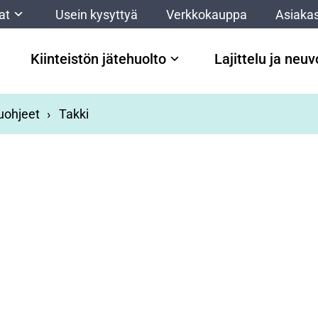
at
Usein kysyttyä
Verkkokauppa
Asiakas
Kiinteistön jätehuolto
Lajittelu ja neu
luohjeet
Takki