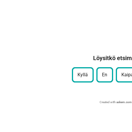
Löysitkö etsim
Kyllä
En
Kaipa
Created with
askem.com