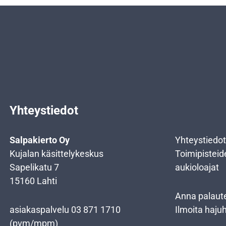
Yhteystiedot
Salpakierto Oy
Yhteystiedot
Kujalan käsittelykeskus
Toimipisteid
Sapelikatu 7
aukioloajat
15160 Lahti
Anna palaut
asiakaspalvelu
03 871 1710
Ilmoita haju
(pvm/mpm)