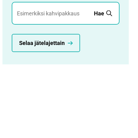
Jätehaku
Hae
Selaa jätelajettain