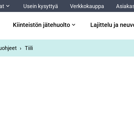
at
Usein kysyttyä
Verkkokauppa
Asiakas
Kiinteistön jätehuolto
Lajittelu ja neu
luohjeet
Tiili