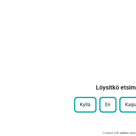
Löysitkö etsim
Kyllä
En
Kaipa
Created with
askem.com