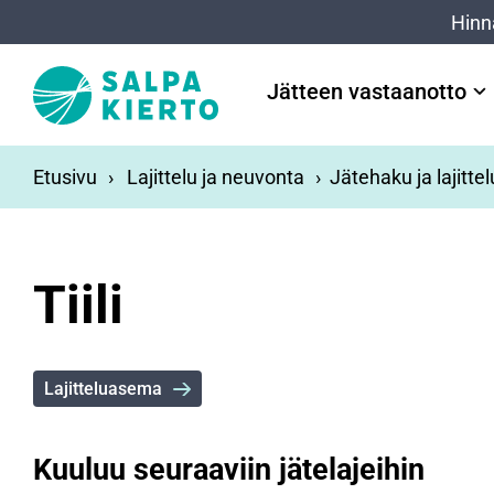
Siirry pääsisältöön
Hinn
Jätteen vastaanotto
Etusivu
Lajittelu ja neuvonta
Jätehaku ja lajitte
Tiili
Lajitteluasema
Kuuluu seuraaviin jätelajeihin