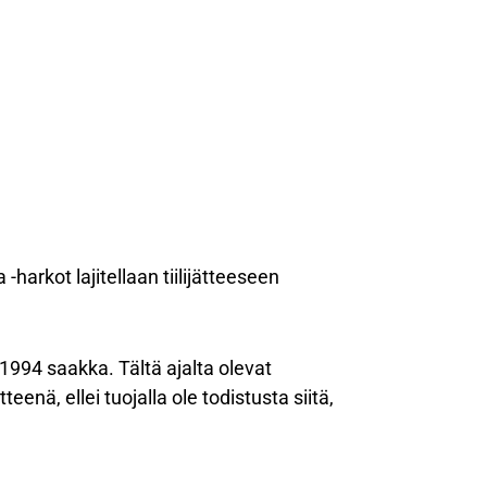
ja -harkot lajitellaan tiilijätteeseen
1994 saakka. Tältä ajalta olevat
eenä, ellei tuojalla ole todistusta siitä,