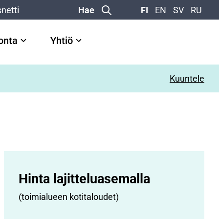
netti
Hae
FI
EN
SV
RU
vonta
Yhtiö
Kuuntele
Hinta lajittelu­asemalla
(toimialueen kotitaloudet)