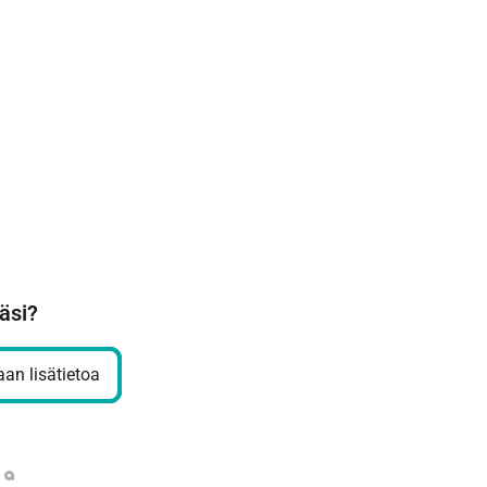
äsi?
an lisätietoa