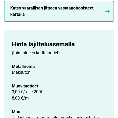
Katso vaarallisen jätteen vastaanottopisteet
kartalla
Hinta lajittelu­asemalla
(toimialueen kotitaloudet)
Metalliromu
Maksuton
Muovituotteet
3,00 €/ alle 200l
3
8,00 €/m
Muu
Tarkista vastaanottotieto tuotekuvauksesta / ei