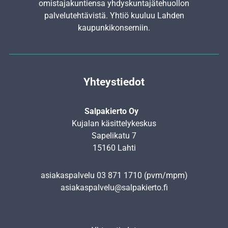
omistajakuntiensa yhdyskunta­jätehuollon
palvelutehtävistä. Yhtiö kuuluu Lahden
kaupunkikonserniin.
Yhteystiedot
Salpakierto Oy
Kujalan käsittelykeskus
Sapelikatu 7
15160 Lahti
asiakaspalvelu
03 871 1710
(pvm/mpm)
asiakaspalvelu@salpakierto.fi