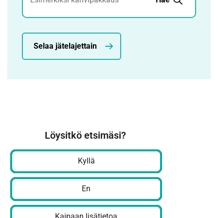
Selaa jätelajettain
Löysitkö etsimäsi?
Kyllä
En
Kaipaan lisätietoa