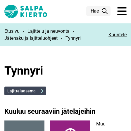
Siirry pääsisältöön
Hae
Etusivu
Lajittelu ja neuvonta
Kuuntele
Jätehaku ja lajitteluohjeet
Tynnyri
Tynnyri
Lajitteluasema
Kuuluu seuraaviin jätelajeihin
Muu