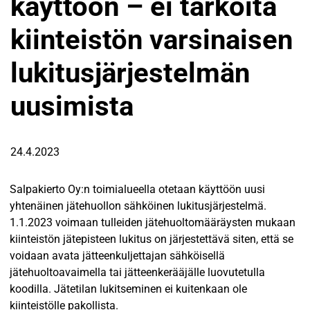
käyttöön – ei tarkoita
kiinteistön varsinaisen
lukitusjärjestelmän
uusimista
24.4.2023
Salpakierto Oy:n toimialueella otetaan käyttöön uusi
yhtenäinen jätehuollon sähköinen lukitusjärjestelmä.
1.1.2023 voimaan tulleiden jätehuoltomääräysten mukaan
kiinteistön jätepisteen lukitus on järjestettävä siten, että se
voidaan avata jätteenkuljettajan sähköisellä
jätehuoltoavaimella tai jätteenkerääjälle luovutetulla
koodilla. Jätetilan lukitseminen ei kuitenkaan ole
kiinteistölle pakollista.