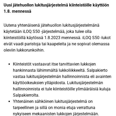
Uusi jätehuollon lukitusjärjestelmä kiinteistöille käyttöön
1.8. mennessä
Uutena yhtenäisenä jätehuollon lukitusjärjestelmänä
käytetään iLOQ S50 -järjestelmää, joka tulee olla
kiinteistöillä käytössä 1.8.2023 mennessä. iLOQ S50 -lukot
eivät vaadi paristoja tai kaapeleita ja ne sopivat olemassa
oleviin lukkorunkoihin.
Kiinteistöt vastaavat itse tarvittavien lukkojen
hankinnasta lähimmältä lukkoliikkeeltä. Salpakierto
vastaa lukitusjärjestelmän hallinnoinnista eli avainten
käyttöoikeuksien ylläpidosta. Lukitusjärjestelmän
hallinnoinnista ei tule kiinteistöille ylimääräisiä kuluja
Salpakierrolta.
Yhtenäinen sähköinen lukitusjärjestelmä on
tarpeellinen ja sillä on monia etuja verrattuna
nykyiseen mekaanisten lukkojen järjestelmään.