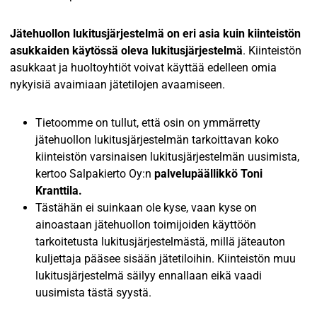
Jätehuollon lukitusjärjestelmä on eri asia kuin kiinteistön
asukkaiden käytössä oleva lukitusjärjestelmä
. Kiinteistön
asukkaat ja huoltoyhtiöt voivat käyttää edelleen omia
nykyisiä avaimiaan jätetilojen avaamiseen.
Tietoomme on tullut, että osin on ymmärretty
jätehuollon lukitusjärjestelmän tarkoittavan koko
kiinteistön varsinaisen lukitusjärjestelmän uusimista,
kertoo Salpakierto Oy:n
palvelupäällikkö Toni
Kranttila.
Tästähän ei suinkaan ole kyse, vaan kyse on
ainoastaan jätehuollon toimijoiden käyttöön
tarkoitetusta lukitusjärjestelmästä, millä jäteauton
kuljettaja pääsee sisään jätetiloihin. Kiinteistön muu
lukitusjärjestelmä säilyy ennallaan eikä vaadi
uusimista tästä syystä.