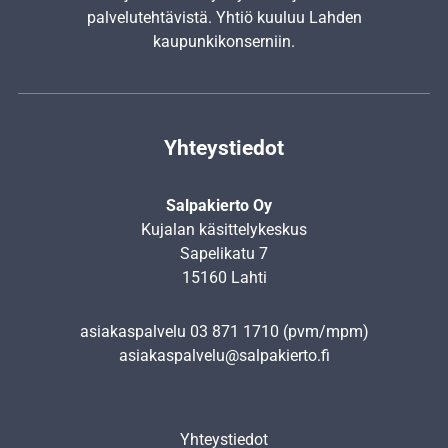
palvelutehtävistä. Yhtiö kuuluu Lahden
kaupunkikonserniin.
Yhteystiedot
Salpakierto Oy
Kujalan käsittelykeskus
Sapelikatu 7
15160 Lahti
asiakaspalvelu
03 871 1710
(pvm/mpm)
asiakaspalvelu@salpakierto.fi
Yhteystiedot