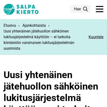
Siirry pääsisältöön
Hae
Etusivu
Ajankohtaista
Uusi yhtenäinen jätehuollon sähköinen
lukitusjärjestelmä käyttöön – ei tarkoita
Kuuntele
kiinteistön varsinaisen lukitusjärjestelmän
uusimista
Uusi yhtenäinen
jätehuollon sähköinen
lukitusjärjestelmä